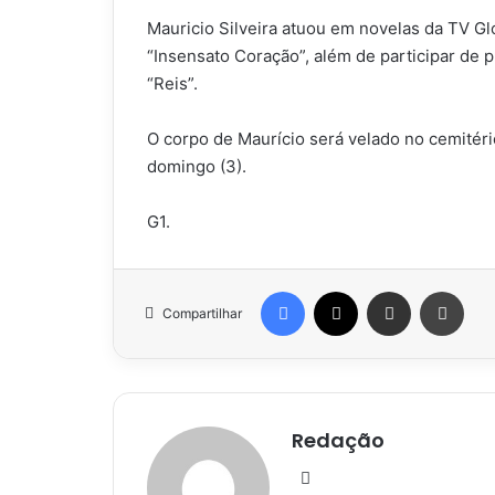
Mauricio Silveira atuou em novelas da TV Gl
“Insensato Coração”, além de participar de
“Reis”.
O corpo de Maurício será velado no cemitéri
domingo (3).
G1.
Facebook
X
Compartilhar via e-mail
Impr
Compartilhar
Redação
Website