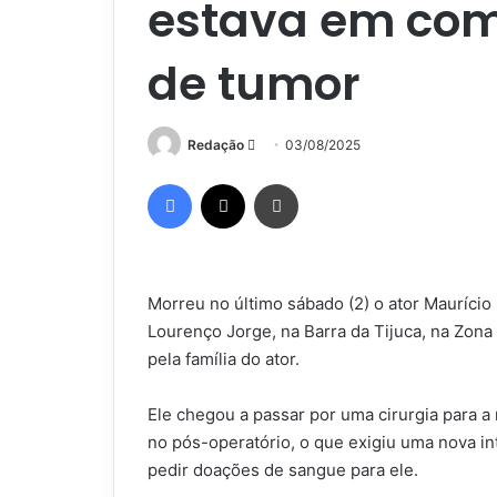
estava em com
de tumor
Mande
Redação
03/08/2025
um
Facebook
X
Imprimir
e-
mail
Morreu no último sábado (2) o ator Maurício 
Lourenço Jorge, na Barra da Tijuca, na Zona
pela família do ator.
Ele chegou a passar por uma cirurgia para a
no pós-operatório, o que exigiu uma nova int
pedir doações de sangue para ele.