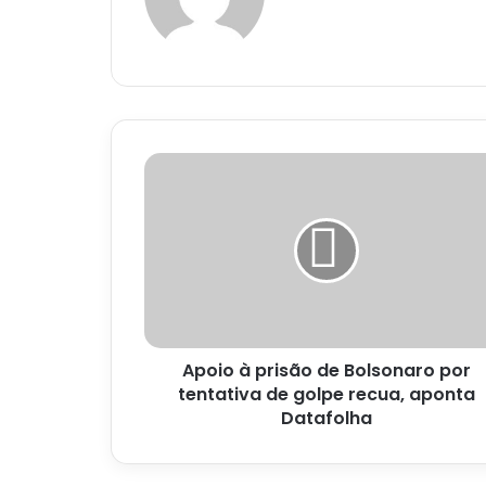
Apoio
à
prisão
de
Bolsonaro
por
tentativa
de
golpe
Apoio à prisão de Bolsonaro por
recua,
aponta
tentativa de golpe recua, aponta
Datafolha
Datafolha