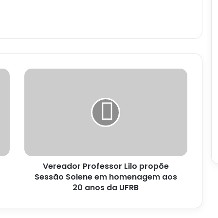
Vereador
Professor
Lilo
propõe
Sessão
Solene
em
homenagem
aos
Vereador Professor Lilo propõe
20
anos
Sessão Solene em homenagem aos
da
20 anos da UFRB
UFRB