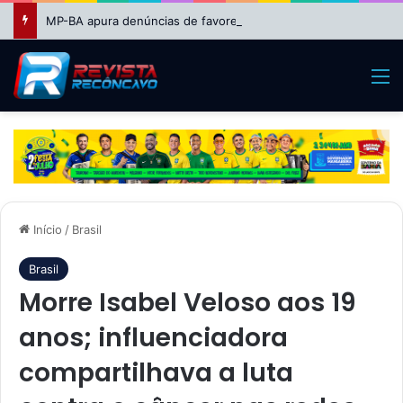
MP-BA apura denúncias de favorecimento em seleção REDA da Educação em Feira de Santana
M
Início
/
Brasil
Brasil
Morre Isabel Veloso aos 19
anos; influenciadora
compartilhava a luta