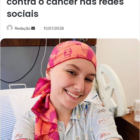
contra o câncer nas redes
sociais
Mande
Redação
10/01/2026
um
e-
mail