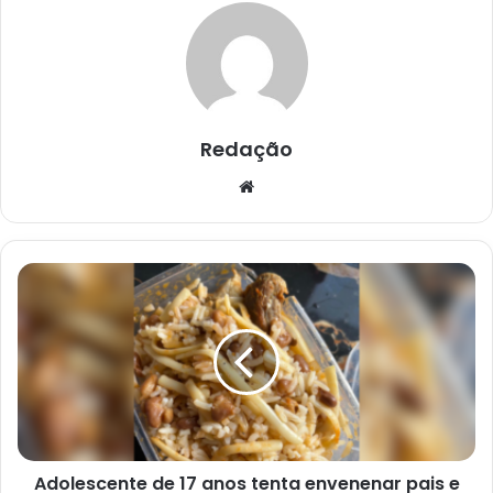
Redação
Website
Adolescente
de
17
anos
tenta
envenenar
pais
e
primo
Adolescente de 17 anos tenta envenenar pais e
após