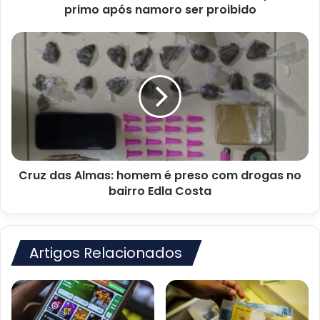
namoro
primo após namoro ser proibido
ser
proibido
Cruz
das
Almas:
homem
é
preso
com
drogas
no
Cruz das Almas: homem é preso com drogas no
bairro
Edla
bairro Edla Costa
Costa
Artigos Relacionados