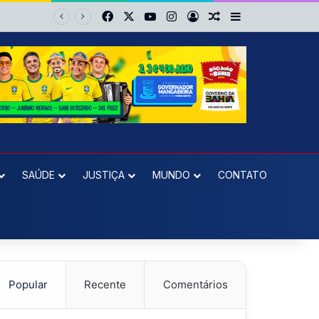
Facebook
X
YouTube
Instagram
Entrar
Artigo aleatório
Barra Lateral
Jacuípe
SAÚDE
JUSTIÇA
MUNDO
CONTATO
Popular
Recente
Comentários