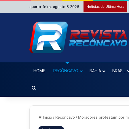
quarta-feira, agosto 5 2026
Notícias de Última Hora
HOME
RECÔNCAVO
BAHIA
BRASIL
Procurar por
Início
/
Recôncavo
/
Moradores protestam por mel