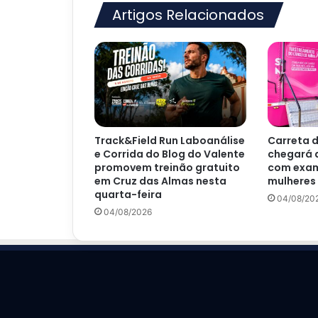
Artigos Relacionados
Track&Field Run Laboanálise
Carreta 
e Corrida do Blog do Valente
chegará 
promovem treinão gratuito
com exam
em Cruz das Almas nesta
mulheres 
quarta-feira
04/08/20
04/08/2026