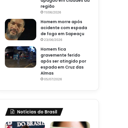
apagão em cidades da
região
11/06/2026
Homem morre após
acidente com espada
de fogo em Sapeaçu
23/06/2026
Homem fica
gravemente ferido
após ser atingido por
espada em Cruz das
Almas
05/07/2026
Notícias do Brasil