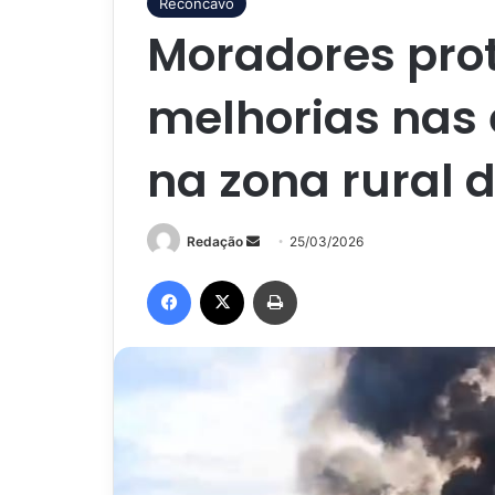
Recôncavo
Moradores pro
melhorias nas 
na zona rural 
Mande
Redação
25/03/2026
um
Facebook
X
Imprimir
e-
mail