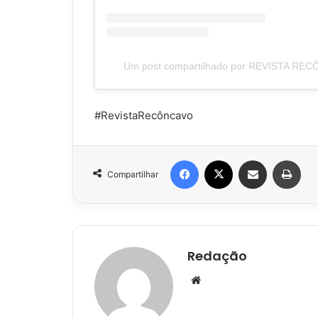
Um post compartilhado por REVISTA REC
#RevistaRecôncavo
Facebook
X
Compartilhar via e-mail
Impr
Compartilhar
Redação
Website