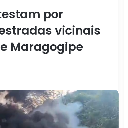
testam por
estradas vicinais
de Maragogipe