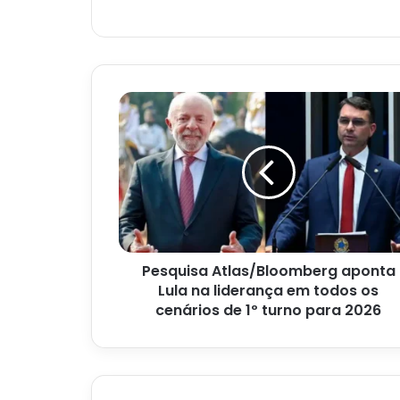
Pesquisa
Atlas/Bloomberg
aponta
Lula
na
liderança
em
todos
os
Pesquisa Atlas/Bloomberg aponta
cenários
de
Lula na liderança em todos os
1º
cenários de 1º turno para 2026
turno
para
2026