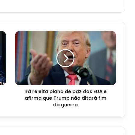
Irã
rejeita
plano
de
paz
dos
EUA
e
afirma
Irã rejeita plano de paz dos EUA e
que
Trump
afirma que Trump não ditará fim
não
da guerra
ditará
fim
da
guerra