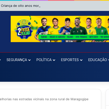
Criança de oito anos morre após se afogar em piscina em Riachão do 
SEGURANÇA
POLÍTICA
ESPORTES
EDUCAÇÃO
horias nas estradas vicinais na zona rural de Maragogipe