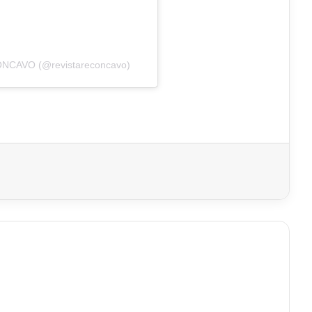
ÔNCAVO (@revistareconcavo)
imir