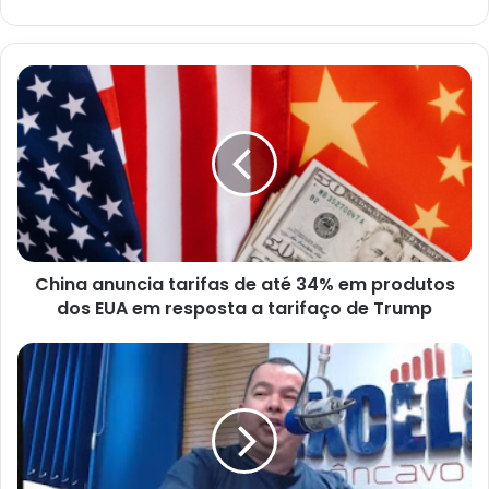
China
anuncia
tarifas
de
até
34%
em
produtos
dos
China anuncia tarifas de até 34% em produtos
EUA
em
dos EUA em resposta a tarifaço de Trump
resposta
a
Comunicador
tarifaço
Rony
de
Henrique
Trump
diz
que
lançará