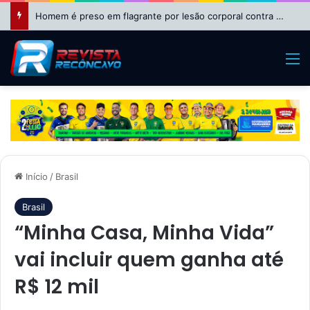
Homem é preso em flagrante por lesão corporal contra a mulher em São Felipe
M
Início
/
Brasil
Brasil
“Minha Casa, Minha Vida”
vai incluir quem ganha até
R$ 12 mil