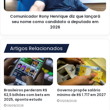
seu
nome
como
Comunicador Rony Henrique diz que lançará
candidato
a
seu nome como candidato a deputado em
deputado
2026
em
2026
Artigos Relacionados
Brasileiros perderam R$
Governo propõe salário
62,5 bilhões com bets em
mínimo de R$ 1.717 em 2027
2025, aponta estudo
05/08/2026
06/08/2026