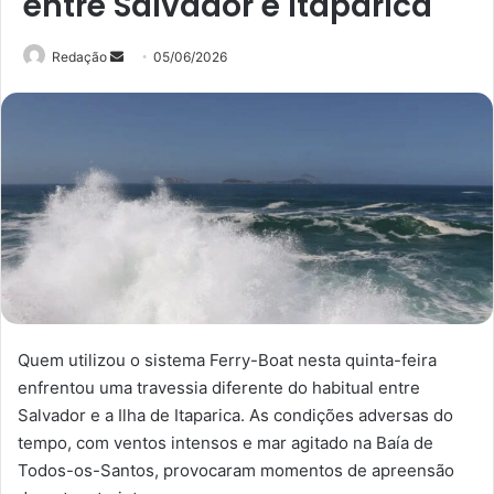
entre Salvador e Itaparica
Mande
Redação
05/06/2026
um
e-
mail
Quem utilizou o sistema Ferry-Boat nesta quinta-feira
enfrentou uma travessia diferente do habitual entre
Salvador e a Ilha de Itaparica. As condições adversas do
tempo, com ventos intensos e mar agitado na Baía de
Todos-os-Santos, provocaram momentos de apreensão