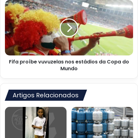
geração
Fifa
de
proíbe
empregos
vuvuzelas
nos
estádios
da
Copa
do
Mundo
Fifa proíbe vuvuzelas nos estádios da Copa do
Mundo
Artigos Relacionados