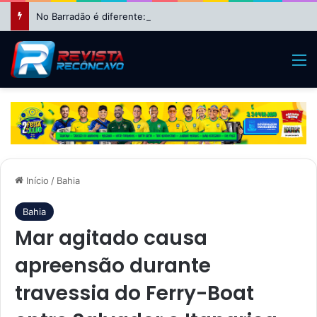
No Barradão é diferente: Vitória dá show, vira sobre Athletico-PR e avança às quartas da Copa do Brasil
M
Início
/
Bahia
Bahia
Mar agitado causa
apreensão durante
travessia do Ferry-Boat