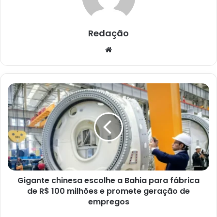
Redação
Website
Gigante
chinesa
escolhe
a
Bahia
para
fábrica
de
R$
Gigante chinesa escolhe a Bahia para fábrica
100
milhões
de R$ 100 milhões e promete geração de
e
empregos
promete