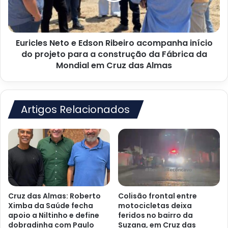
início
do
projeto
Euricles Neto e Edson Ribeiro acompanha início
para
a
do projeto para a construção da Fábrica da
construção
Mondial em Cruz das Almas
da
Fábrica
da
Mondial
Artigos Relacionados
em
Cruz
das
Almas
Cruz das Almas: Roberto
Colisão frontal entre
Ximba da Saúde fecha
motocicletas deixa
apoio a Niltinho e define
feridos no bairro da
dobradinha com Paulo
Suzana, em Cruz das