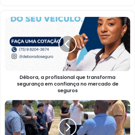
Débora,
a
profissional
que
transforma
segurança
em
confiança
no
Débora, a profissional que transforma
mercado
de
segurança em confiança no mercado de
seguros
seguros
Euricles
Neto
e
Edson
Ribeiro
acompanha