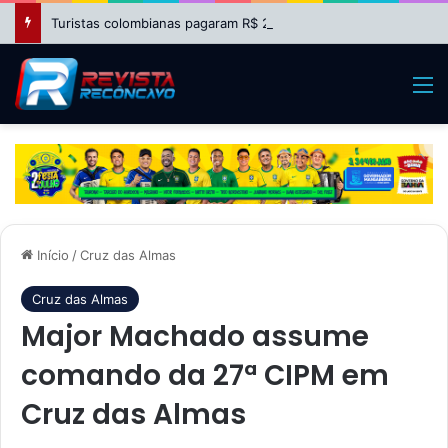
Turistas colombianas pagaram R$ 2.550 por passeio de helicóptero que caiu no Rio
M
Início
/
Cruz das Almas
Cruz das Almas
Major Machado assume
comando da 27ª CIPM em
Cruz das Almas