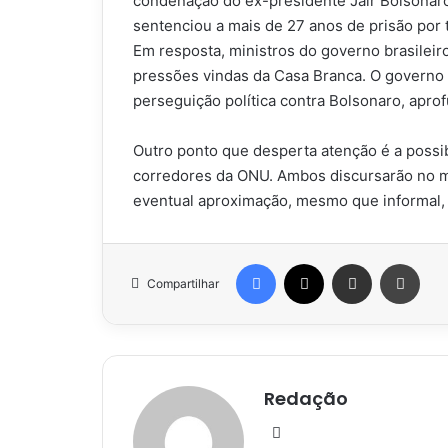
condenação do ex-presidente Jair Bolsonaro
sentenciou a mais de 27 anos de prisão por t
Em resposta, ministros do governo brasileiro e
pressões vindas da Casa Branca. O governo 
perseguição política contra Bolsonaro, apro
Outro ponto que desperta atenção é a possi
corredores da ONU. Ambos discursarão no m
eventual aproximação, mesmo que informal, 
Facebook
X
Compartilhar via e-mail
Impr
Compartilhar
Redação
Website