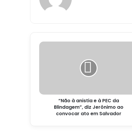
“Não
à
anistia
e
à
PEC
da
Blindagem”,
diz
“Não à anistia e à PEC da
Jerônimo
ao
Blindagem”, diz Jerônimo ao
convocar
convocar ato em Salvador
ato
em
Salvador