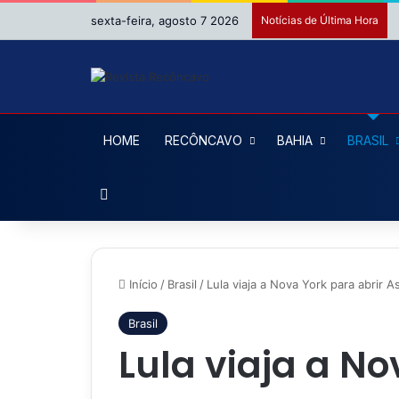
sexta-feira, agosto 7 2026
Notícias de Última Hora
HOME
RECÔNCAVO
BAHIA
BRASIL
Procurar por
Início
/
Brasil
/
Lula viaja a Nova York para abri
Brasil
Lula viaja a No