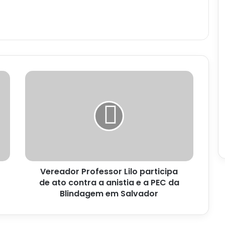
Vereador
Professor
Lilo
participa
de
ato
contra
a
anistia
Vereador Professor Lilo participa
e
a
de ato contra a anistia e a PEC da
PEC
Blindagem em Salvador
da
Blindagem
em