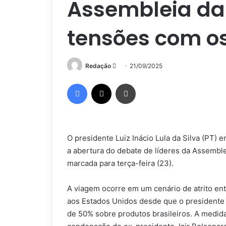
Assembleia da
tensões com o
Mande
Redação
21/09/2025
um
Facebook
X
Imprimir
e-
mail
O presidente Luiz Inácio Lula da Silva (PT)
a abertura do debate de líderes da Assembl
marcada para terça-feira (23).
A viagem ocorre em um cenário de atrito entr
aos Estados Unidos desde que o presidente
de 50% sobre produtos brasileiros. A medida