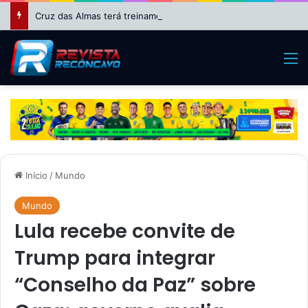
Cruz das Almas terá treinamento para eleitores na Cofel nesta sexta-feira (7)
M
Início
/
Mundo
Mundo
Lula recebe convite de
Trump para integrar
“Conselho da Paz” sobre