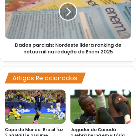
lidera
ranking
de
notas
mil
na
Dados parciais: Nordeste lidera ranking de
redação
do
notas mil na redação do Enem 2025
Enem
2025
Artigos Relacionados
Copa do Mundo: Brasil faz
Jogador do Canadá
3 na Haiti e assume
quebra perna em vitória