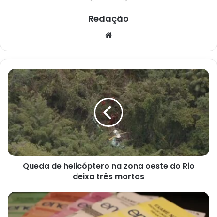
Redação
Website
Queda
de
helicóptero
na
zona
oeste
do
Rio
deixa
Queda de helicóptero na zona oeste do Rio
três
mortos
deixa três mortos
Dados
parciais:
Nordeste