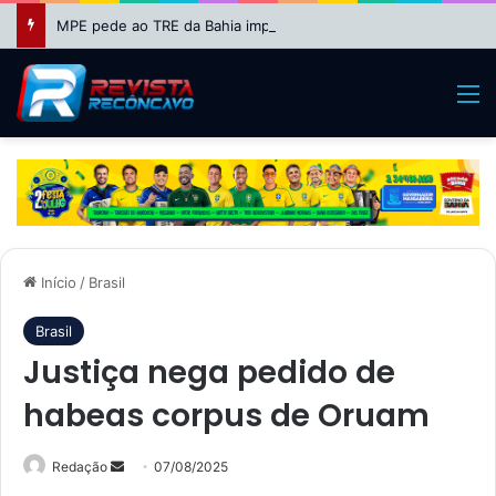
MPE pede ao TRE da Bahia impugnação da candidatura de Binho Galinha à reeleição
M
Início
/
Brasil
Brasil
Justiça nega pedido de
habeas corpus de Oruam
Mande
Redação
07/08/2025
um