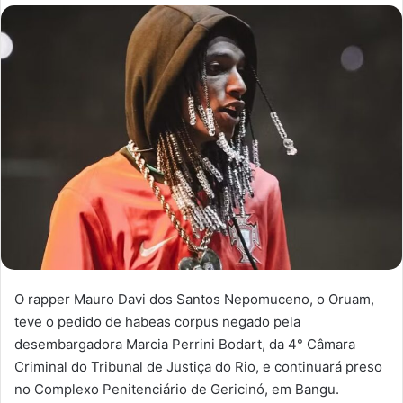
e-
mail
O rapper Mauro Davi dos Santos Nepomuceno, o Oruam,
teve o pedido de habeas corpus negado pela
desembargadora Marcia Perrini Bodart, da 4° Câmara
Criminal do Tribunal de Justiça do Rio, e continuará preso
no Complexo Penitenciário de Gericinó, em Bangu.