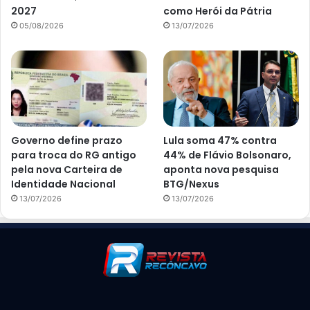
2027
como Herói da Pátria
05/08/2026
13/07/2026
Governo define prazo
Lula soma 47% contra
para troca do RG antigo
44% de Flávio Bolsonaro,
pela nova Carteira de
aponta nova pesquisa
Identidade Nacional
BTG/Nexus
13/07/2026
13/07/2026