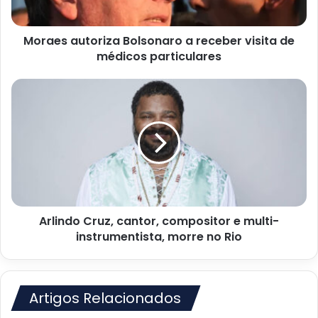
médicos
particulares
Moraes autoriza Bolsonaro a receber visita de
médicos particulares
Arlindo
Cruz,
cantor,
compositor
e
multi-
instrumentista,
morre
no
Arlindo Cruz, cantor, compositor e multi-
Rio
instrumentista, morre no Rio
Artigos Relacionados