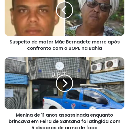
Mãe
Bernadete
morre
após
confronto
com
Suspeito de matar Mãe Bernadete morre após
o
BOPE
confronto com o BOPE na Bahia
na
Bahia
Menina
de
11
anos
assassinada
enquanto
brincava
em
Feira
Menina de 11 anos assassinada enquanto
de
Santana
brincava em Feira de Santana foi atingida com
foi
5 disparos de arma de fogo