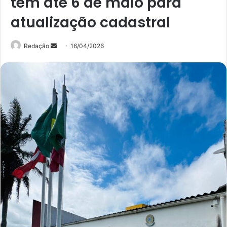
têm até 6 de maio para
atualização cadastral
Mande
Redação
16/04/2026
um
e-
mail