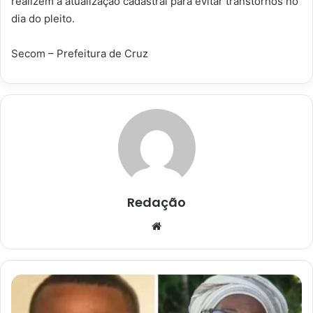
realizem a atualização cadastral para evitar transtornos no
dia do pleito.
Secom – Prefeitura de Cruz
Redação
Website
Suspeito
de
matar