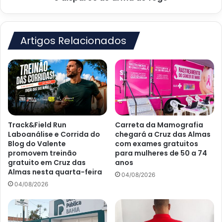
atingida
com
5
disparos
Artigos Relacionados
de
arma
de
fogo
Track&Field Run
Carreta da Mamografia
Laboanálise e Corrida do
chegará a Cruz das Almas
Blog do Valente
com exames gratuitos
promovem treinão
para mulheres de 50 a 74
gratuito em Cruz das
anos
Almas nesta quarta-feira
04/08/2026
04/08/2026