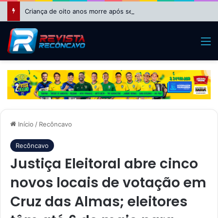
Criança de oito anos morre após se afogar em piscina em Riachão do Jacuípe
M
Início
/
Recôncavo
Recôncavo
Justiça Eleitoral abre cinco
novos locais de votação em
Cruz das Almas; eleitores