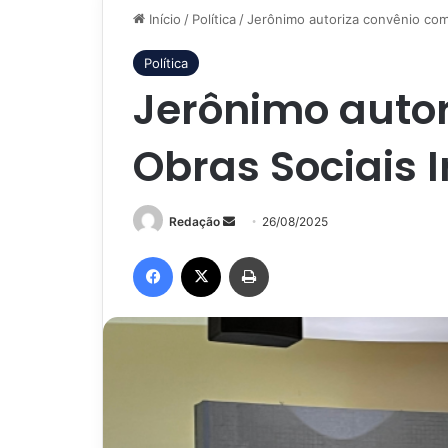
Início
/
Política
/
Jerônimo autoriza convênio com
Política
Jerônimo auto
Obras Sociais 
Mande
Redação
26/08/2025
um
Facebook
X
Imprimir
e-
mail