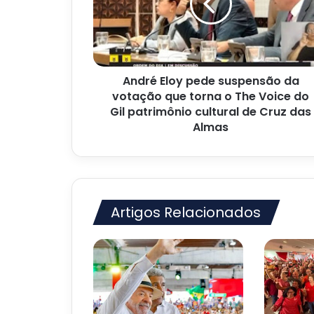
da
votação
que
torna
o
André Eloy pede suspensão da
The
Voice
votação que torna o The Voice do
do
Gil patrimônio cultural de Cruz das
Gil
Almas
patrimônio
cultural
de
Cruz
das
Artigos Relacionados
Almas