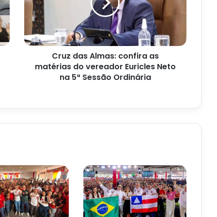
as
matérias
do
vereador
Euricles
Cruz das Almas: confira as
Neto
na
matérias do vereador Euricles Neto
5ª
na 5ª Sessão Ordinária
Sessão
Ordinária