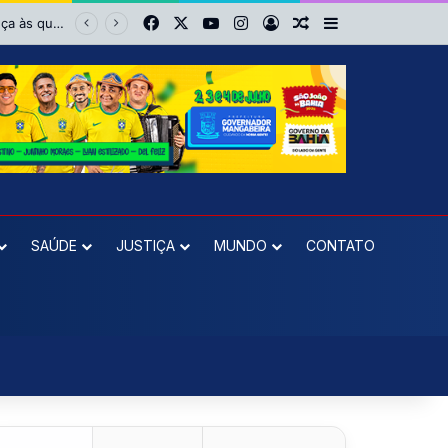
Facebook
X
YouTube
Instagram
Entrar
Artigo aleatório
Barra Lateral
No Barradão é diferente: Vitória dá show, vira sobre Athletico-PR e avança às quartas da Copa do Brasil
SAÚDE
JUSTIÇA
MUNDO
CONTATO