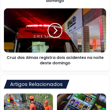
domingo
Cruz
das
Almas
registra
dois
acidentes
na
noite
deste
Cruz das Almas registra dois acidentes na noite
domingo
deste domingo
Artigos Relacionados