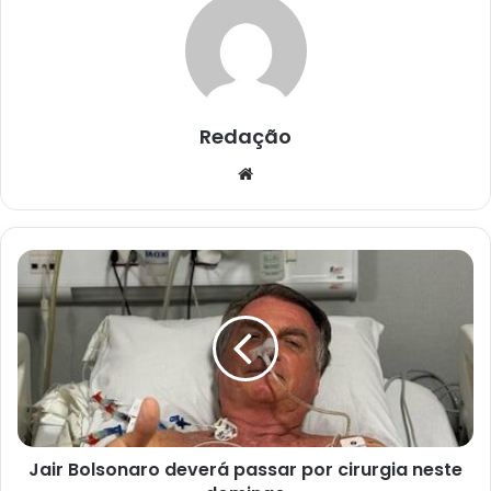
Redação
Website
Jair
Bolsonaro
deverá
passar
por
cirurgia
neste
domingo
Jair Bolsonaro deverá passar por cirurgia neste