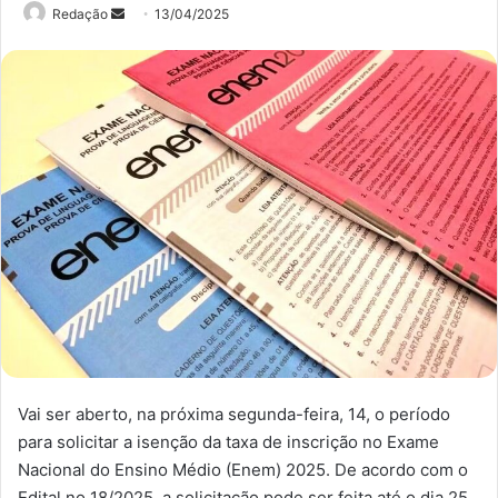
Mande
Redação
13/04/2025
um
e-
mail
Vai ser aberto, na próxima segunda-feira, 14, o período
para solicitar a isenção da taxa de inscrição no Exame
Nacional do Ensino Médio (Enem) 2025. De acordo com o
Edital no 18/2025, a solicitação pode ser feita até o dia 25