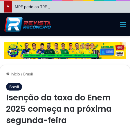
MPE pede ao TRE da Bahia impugnação da candidatura de Binho Galinha à reeleição
M
Início
/
Brasil
Brasil
Isenção da taxa do Enem
2025 começa na próxima
segunda-feira