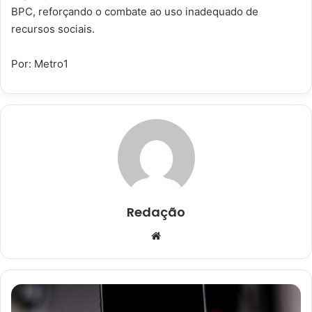
BPC, reforçando o combate ao uso inadequado de
recursos sociais.
Por: Metro1
Redação
Website
TikTok
é