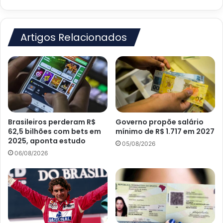
jornalismo
esportivo
brasileiro
Artigos Relacionados
Brasileiros perderam R$
Governo propõe salário
62,5 bilhões com bets em
mínimo de R$ 1.717 em 2027
2025, aponta estudo
05/08/2026
06/08/2026