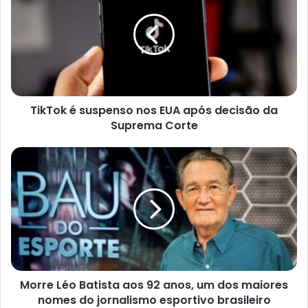
suspenso
nos
EUA
após
decisão
da
Suprema
TikTok é suspenso nos EUA após decisão da
Corte
Suprema Corte
Morre
Léo
Batista
aos
92
anos,
um
dos
maiores
Morre Léo Batista aos 92 anos, um dos maiores
nomes
do
nomes do jornalismo esportivo brasileiro