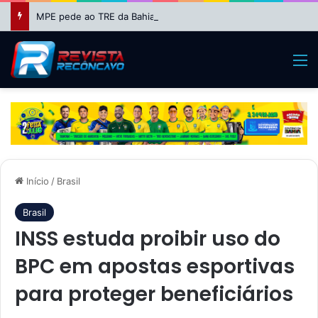
MPE pede ao TRE da Bahia impugnação da candidatura de Binho Galinha à reeleição
M
Início
/
Brasil
Brasil
INSS estuda proibir uso do
BPC em apostas esportivas
para proteger beneficiários