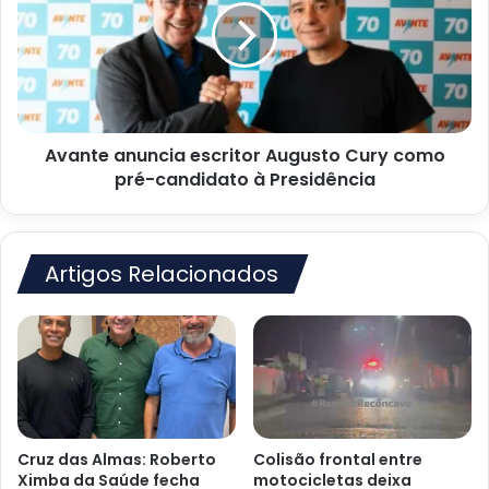
Augusto
Cury
como
pré-
candidato
à
Avante anuncia escritor Augusto Cury como
Presidência
pré-candidato à Presidência
Artigos Relacionados
Cruz das Almas: Roberto
Colisão frontal entre
Ximba da Saúde fecha
motocicletas deixa