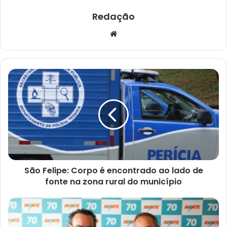
Redação
Website
São
Felipe:
Corpo
é
encontrado
ao
lado
de
fonte
São Felipe: Corpo é encontrado ao lado de
na
zona
fonte na zona rural do município
rural
do
Avante
município
anuncia
escritor