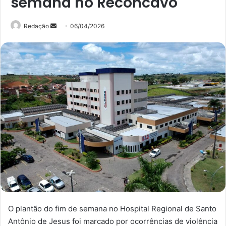
semana no Recôncavo
Mande
Redação
06/04/2026
um
e-
mail
O plantão do fim de semana no Hospital Regional de Santo
Antônio de Jesus foi marcado por ocorrências de violência