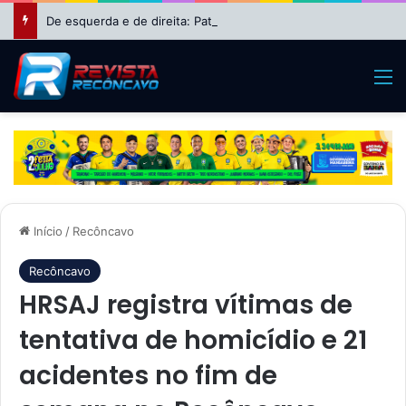
De esquerda e de direita: Patrimônio de Wagner cresce 630% e o de Nikolas Ferreira dispara 8.850% após períodos na política
M
Início
/
Recôncavo
Recôncavo
HRSAJ registra vítimas de
tentativa de homicídio e 21
acidentes no fim de