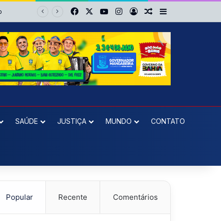
Facebook
X
YouTube
Instagram
Entrar
Artigo aleatório
Barra Lateral
o Felipe
SAÚDE
JUSTIÇA
MUNDO
CONTATO
Popular
Recente
Comentários