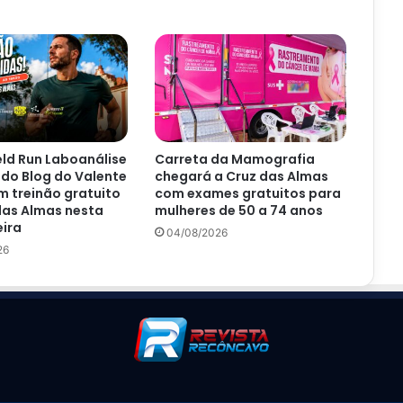
ld Run Laboanálise
Carreta da Mamografia
 do Blog do Valente
chegará a Cruz das Almas
 treinão gratuito
com exames gratuitos para
das Almas nesta
mulheres de 50 a 74 anos
ira
04/08/2026
26