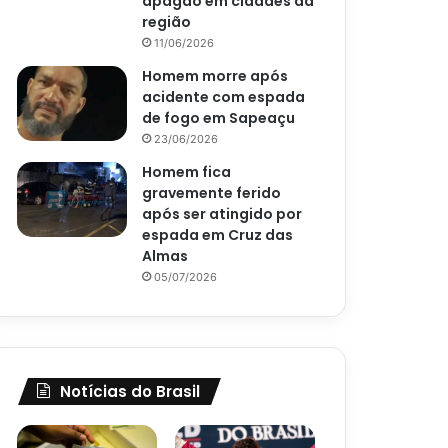
apagão em cidades da
região
11/06/2026
Homem morre após
acidente com espada
de fogo em Sapeaçu
23/06/2026
Homem fica
gravemente ferido
após ser atingido por
espada em Cruz das
Almas
05/07/2026
Notícias do Brasil