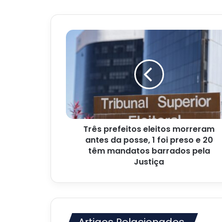
Três
prefeitos
eleitos
morreram
antes
da
posse,
1
foi
Três prefeitos eleitos morreram
preso
e
antes da posse, 1 foi preso e 20
20
têm mandatos barrados pela
têm
Justiça
mandatos
barrados
pela
Justiça