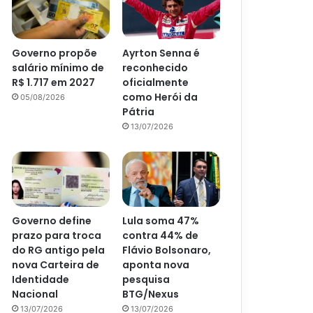
Governo propõe
Ayrton Senna é
salário mínimo de
reconhecido
R$ 1.717 em 2027
oficialmente
como Herói da
05/08/2026
Pátria
13/07/2026
Governo define
Lula soma 47%
prazo para troca
contra 44% de
do RG antigo pela
Flávio Bolsonaro,
nova Carteira de
aponta nova
Identidade
pesquisa
Nacional
BTG/Nexus
13/07/2026
13/07/2026