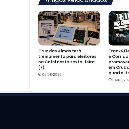
Artigos Relacionados
Cruz das Almas terá
Track&Fie
treinamento para eleitores
e Corrida
na Cofel nesta sexta-feira
promovem
(7)
em Cruz 
quarta-fe
06/08/2026
04/08/20