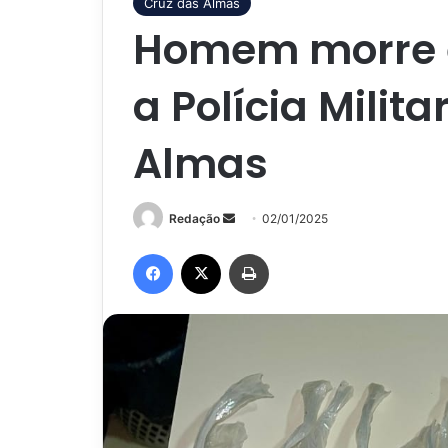
Cruz das Almas
Homem morre 
a Polícia Milit
Almas
Mande
Redação
02/01/2025
um
Facebook
X
Imprimir
e-
mail