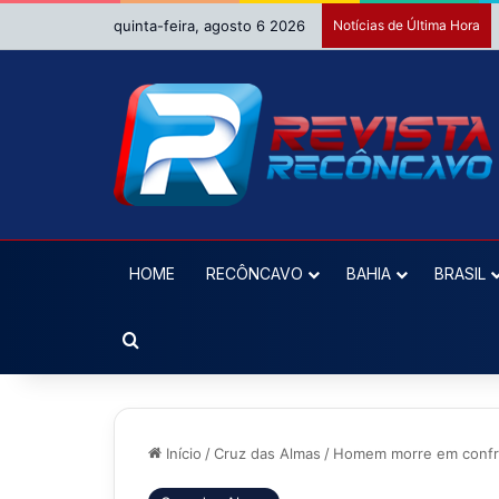
quinta-feira, agosto 6 2026
Notícias de Última Hora
HOME
RECÔNCAVO
BAHIA
BRASIL
Procurar por
Início
/
Cruz das Almas
/
Homem morre em confron