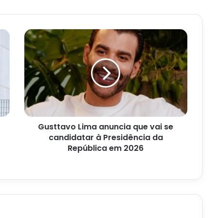
Gusttavo
Lima
anuncia
que
vai
se
candidatar
à
Presidência
Gusttavo Lima anuncia que vai se
da
República
candidatar à Presidência da
em
República em 2026
2026