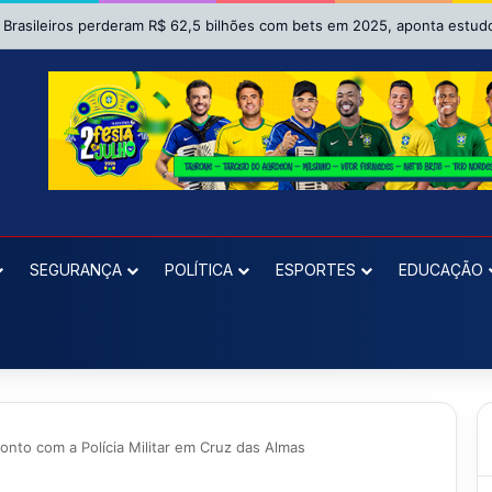
Homem é preso em flagrante por lesão corporal contra a mulher em Sã
SEGURANÇA
POLÍTICA
ESPORTES
EDUCAÇÃO
to com a Polícia Militar em Cruz das Almas