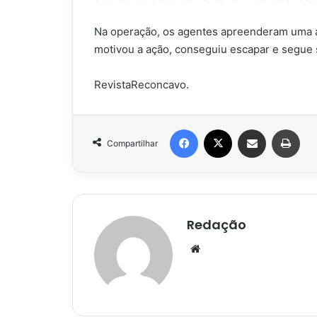
Na operação, os agentes apreenderam uma ar
motivou a ação, conseguiu escapar e segue 
RevistaReconcavo.
Facebook
X
Compartilhar via e-mail
Impr
Compartilhar
Redação
Website