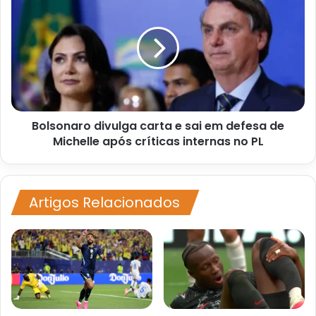
divulga
carta
e
sai
em
defesa
de
Michelle
Bolsonaro divulga carta e sai em defesa de
após
críticas
Michelle após críticas internas no PL
internas
no
PL
Artigos Relacionados