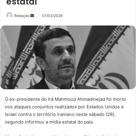
estatal
Mande
Redação
01/03/2026
um
e-
mail
O ex-presidente do Irã Mahmoud Ahmadinejad foi morto
nos ataques conjuntos realizados por Estados Unidos e
Israel contra o território iraniano neste sábado (28),
segundo informou a mídia estatal do país.