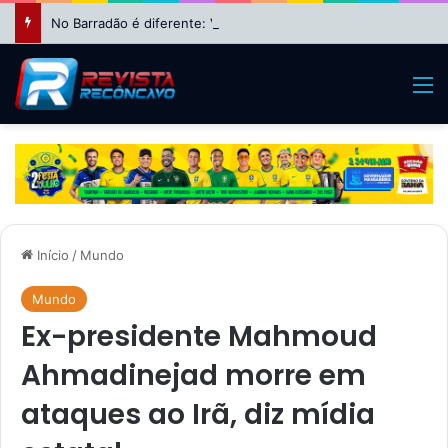
No Barradão é diferente: Vitória dá show, vira sobre Athletico-PR e avança às quartas da Copa do Brasil
M
Início
/
Mundo
Mundo
Ex-presidente Mahmoud
Ahmadinejad morre em
ataques ao Irã, diz mídia