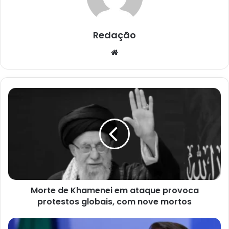
Redação
Website
Morte
de
Khamenei
em
ataque
provoca
protestos
globais,
com
Morte de Khamenei em ataque provoca
nove
mortos
protestos globais, com nove mortos
Bolsonaro