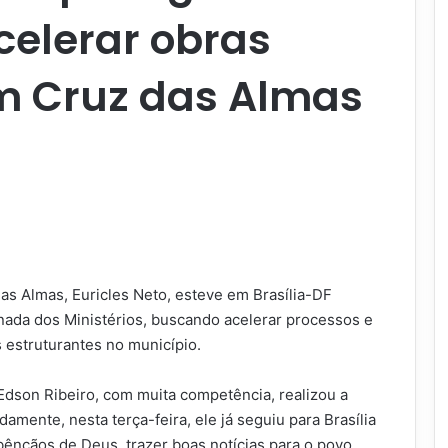
celerar obras
m Cruz das Almas
as Almas, Euricles Neto, esteve em Brasília-DF
ada dos Ministérios, buscando acelerar processos e
s estruturantes no município.
 Edson Ribeiro, com muita competência, realizou a
amente, nesta terça-feira, ele já seguiu para Brasília
bênçãos de Deus, trazer boas notícias para o povo