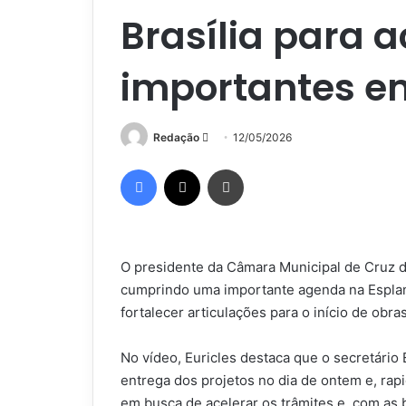
Brasília para a
importantes e
Mande
Redação
12/05/2026
um
Facebook
X
Imprimir
e-
mail
O presidente da Câmara Municipal de Cruz d
cumprindo uma importante agenda na Esplan
fortalecer articulações para o início de obra
No vídeo, Euricles destaca que o secretário
entrega dos projetos no dia de ontem e, rapid
em busca de acelerar os trâmites e, com as 