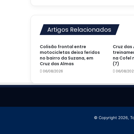
Costa
e
Andaraí
nesta
Artigos Relacionados
sexta-
feira
(15)
Colisão frontal entre
Cruz das 
motocicletas deixa feridos
treinamen
no bairro da Suzana, em
na Cofel 
Cruz das Almas
(7)
06/08/2026
06/08/202
© Copyright 2026, T