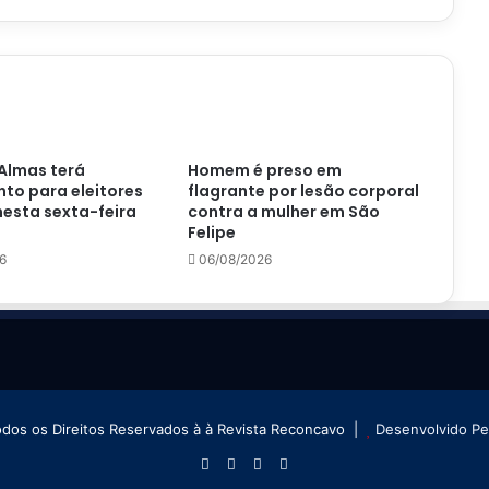
nos
tornam
inimigos”
Almas terá
Homem é preso em
to para eleitores
flagrante por lesão corporal
nesta sexta-feira
contra a mulher em São
Felipe
6
06/08/2026
odos os Direitos Reservados à à Revista Reconcavo |
Desenvolvido P
Facebook
X
YouTube
Instagram