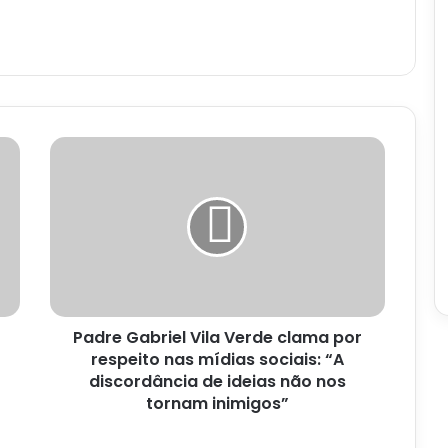
Padre
Gabriel
Vila
Verde
clama
por
respeito
nas
mídias
Padre Gabriel Vila Verde clama por
sociais:
“A
respeito nas mídias sociais: “A
discordância
discordância de ideias não nos
de
tornam inimigos”
ideias
não