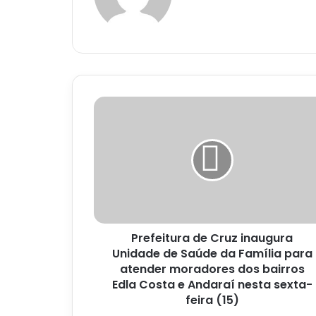
Prefeitura
de
Cruz
inaugura
Unidade
de
Saúde
da
Família
Prefeitura de Cruz inaugura
para
atender
Unidade de Saúde da Família para
moradores
atender moradores dos bairros
dos
Edla Costa e Andaraí nesta sexta-
bairros
feira (15)
Edla