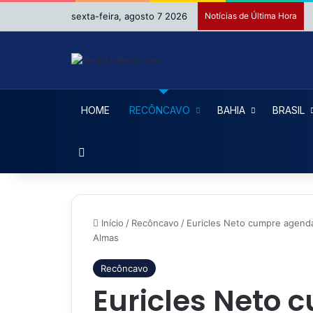
sexta-feira, agosto 7 2026
Notícias de Última Hora
HOME
RECÔNCAVO
BAHIA
BRASIL
Procurar por
Início
/
Recôncavo
/
Euricles Neto cumpre agenda
Almas
Recôncavo
Euricles Neto