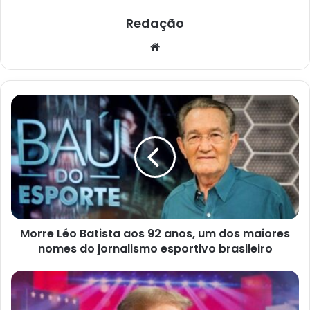
Redação
Website
Morre
Léo
Batista
aos
92
anos,
um
dos
maiores
Morre Léo Batista aos 92 anos, um dos maiores
nomes
do
nomes do jornalismo esportivo brasileiro
jornalismo
esportivo
“A
brasileiro
era
de