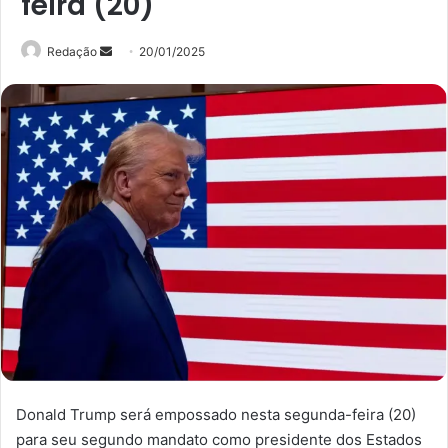
feira (20)
Mande
Redação
20/01/2025
um
e-
mail
Donald Trump será empossado nesta segunda-feira (20)
para seu segundo mandato como presidente dos Estados