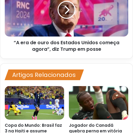
ouro
dos
Estados
Unidos
começa
agora”,
“A era de ouro dos Estados Unidos começa
diz
Trump
agora”, diz Trump em posse
em
posse
Artigos Relacionados
Copa do Mundo: Brasil faz
Jogador do Canadá
3 na Haiti e assume
quebra perna em vitória