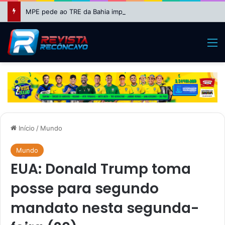
MPE pede ao TRE da Bahia impugnação da candidatura de Binho Galinha à reeleição
M
Início
/
Mundo
Mundo
EUA: Donald Trump toma
posse para segundo
mandato nesta segunda-