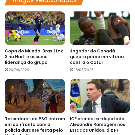
tamanho
do
pênis
Copa do Mundo: Brasil faz
Jogador do Canadá
3 na Haiti e assume
quebra perna em vitória
liderança do grupo
contra o Catar
20/06/2026
18/06/2026
Torcedores do PSG entram
ICE prende ex-deputado
em confronto com a
Alexandre Ramagem nos
polícia durante festa pelo
Estados Unidos, diz PF