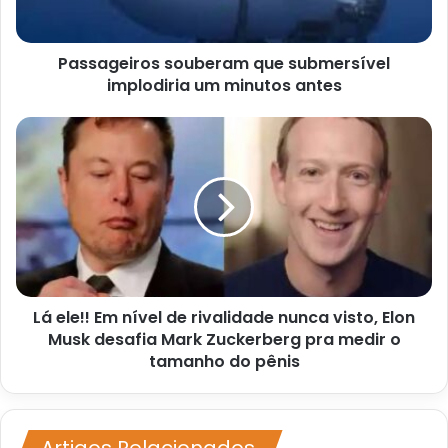
antes
Passageiros souberam que submersível
implodiria um minutos antes
Lá
ele!!
Em
nível
de
rivalidade
nunca
visto,
Elon
Lá ele!! Em nível de rivalidade nunca visto, Elon
Musk
desafia
Musk desafia Mark Zuckerberg pra medir o
Mark
tamanho do pênis
Zuckerberg
pra
medir
o
Artigos Relacionados