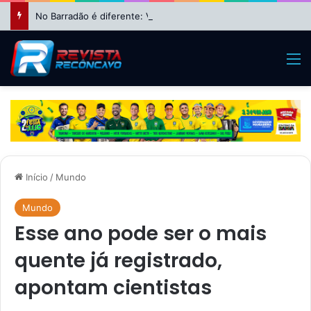
No Barradão é diferente: Vitória dá show, vira sobre Athletico-PR e avança às quartas da Copa do Brasil
M
Início
/
Mundo
Mundo
Esse ano pode ser o mais
quente já registrado,
apontam cientistas