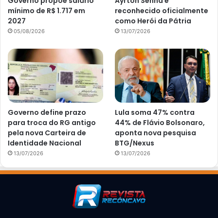
Governo propõe salário
Ayrton Senna é
mínimo de R$ 1.717 em
reconhecido oficialmente
2027
como Herói da Pátria
05/08/2026
13/07/2026
Governo define prazo
Lula soma 47% contra
para troca do RG antigo
44% de Flávio Bolsonaro,
pela nova Carteira de
aponta nova pesquisa
Identidade Nacional
BTG/Nexus
13/07/2026
13/07/2026