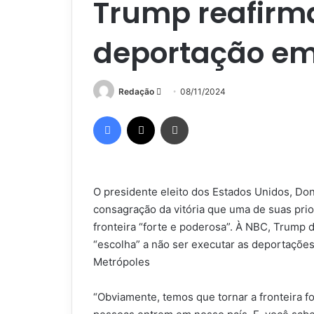
Trump reafirm
deportação e
Mande
Redação
08/11/2024
um
Facebook
X
Imprimir
e-
mail
O presidente eleito dos Estados Unidos, Don
consagração da vitória que uma de suas prio
fronteira “forte e poderosa”. À NBC, Trump d
“escolha” a não ser executar as deportaçõe
Metrópoles
“Obviamente, temos que tornar a fronteira 