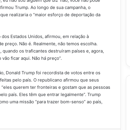
, eu não sou alguém que diz ‘não, você não pode
afirmou Trump. Ao longo de sua campanha, o
 que realizaria o “maior esforço de deportação da
 dos Estados Unidos, afirmou, em relação à
e preço. Não é. Realmente, não temos escolha.
quando os traficantes destruíram países e, agora,
 vão ficar aqui. Não há preço”.
o, Donald Trump foi recordista de votos entre os
feitas pelo país. O republicano afirmou que seus
is “eles querem ter fronteiras e gostam que as pessoas
elo país. Eles têm que entrar legalmente”. Trump
 como uma missão “para trazer bom-senso” ao país,