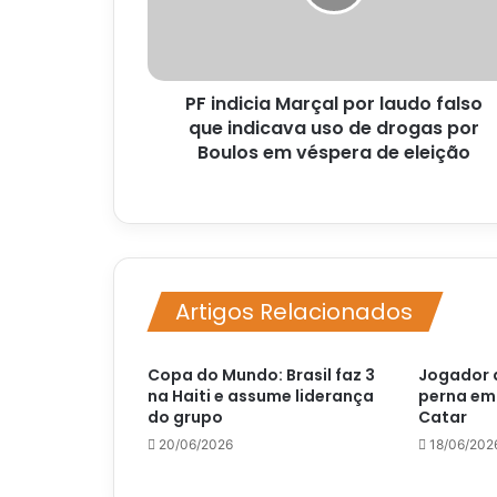
falso
que
indicava
uso
PF indicia Marçal por laudo falso
de
drogas
que indicava uso de drogas por
por
Boulos em véspera de eleição
Boulos
em
véspera
de
eleição
Artigos Relacionados
Copa do Mundo: Brasil faz 3
Jogador 
na Haiti e assume liderança
perna em 
do grupo
Catar
20/06/2026
18/06/202