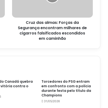
Segurança
encontram
milhares
de
Cruz das almas: Forças da
cigarros
falsificados
Segurança encontram milhares de
escondidos
cigarros falsificados escondidos
em
em caminhão
caminhão
do Canadá quebra
Torcedores do PSG entram
vitória contra o
em confronto com a polícia
durante festa pelo título da
Champions
6
31/05/2026