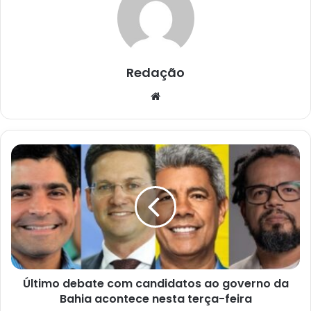
Redação
Website
Último
debate
com
candidatos
ao
governo
da
Bahia
acontece
Último debate com candidatos ao governo da
nesta
terça-
Bahia acontece nesta terça-feira
feira