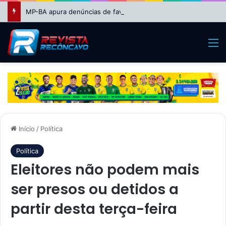
MP-BA apura denúncias de favorecimento em seleção REDA da Educação em Feira de Santana
M
Início
/
Política
Política
Eleitores não podem mais
ser presos ou detidos a
partir desta terça-feira