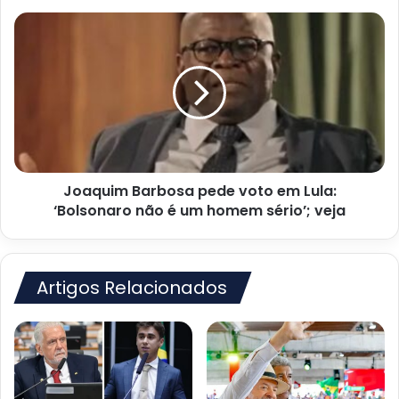
Joaquim
Barbosa
pede
voto
em
Lula:
‘Bolsonaro
não
é
Joaquim Barbosa pede voto em Lula:
um
homem
‘Bolsonaro não é um homem sério’; veja
sério’;
veja
Artigos Relacionados