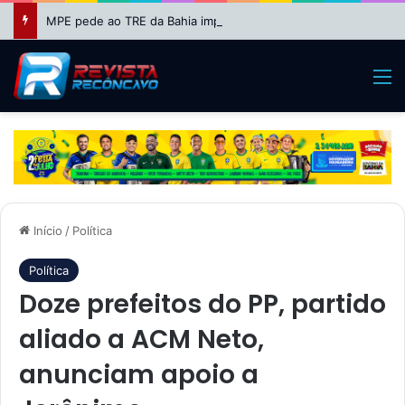
MPE pede ao TRE da Bahia impugnação da candidatura de Binho Galinha à reeleição
M
Início
/
Política
Política
Doze prefeitos do PP, partido
aliado a ACM Neto,
anunciam apoio a