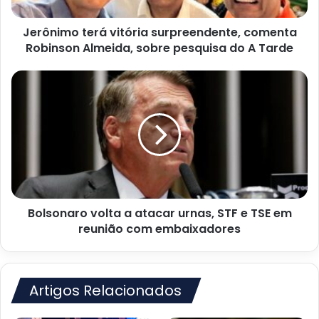
sobre
pesquisa
Jerônimo terá vitória surpreendente, comenta
do
A
Robinson Almeida, sobre pesquisa do A Tarde
Tarde
Bolsonaro
volta
a
atacar
urnas,
STF
e
TSE
em
Bolsonaro volta a atacar urnas, STF e TSE em
reunião
com
reunião com embaixadores
embaixadores
Artigos Relacionados