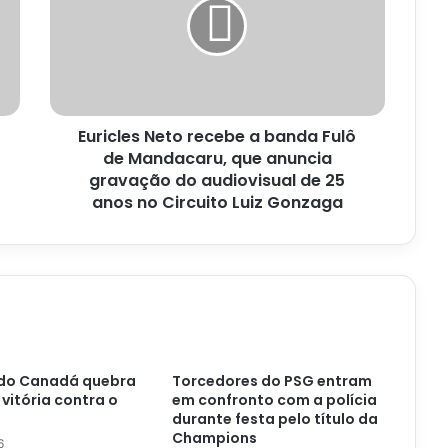
a
banda
Fulô
de
Mandacaru,
que
Euricles Neto recebe a banda Fulô
anuncia
gravação
de Mandacaru, que anuncia
do
gravação do audiovisual de 25
audiovisual
anos no Circuito Luiz Gonzaga
de
25
anos
no
Circuito
Luiz
Gonzaga
do Canadá quebra
Torcedores do PSG entram
vitória contra o
em confronto com a polícia
durante festa pelo título da
Champions
6