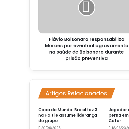
Moraes
por
eventual
agravamento
na
saúde
Flávio Bolsonaro responsabiliza
de
Bolsonaro
Moraes por eventual agravamento
durante
na saúde de Bolsonaro durante
prisão
prisão preventiva
preventiva
Artigos Relacionados
Copa do Mundo: Brasil faz 3
Jogador 
na Haiti e assume liderança
perna em 
do grupo
Catar
20/06/2026
18/06/202