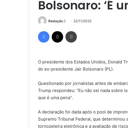
Bolsonaro: ‘É 
Mande
Redação
22/11/2025
um
Facebook
X
Imprimir
e-
mail
O presidente dos Estados Unidos, Donald Tr
do ex-presidente Jair Bolsonaro (PL).
Questionado por jornalistas antes de emba
Trump respondeu: “Eu não sei nada sobre is
que é uma pena”.
A declaração foi dada após o pool de impre
Supremo Tribunal Federal, que determinou a
tornozeleira eletrônica e a avaliação de risc