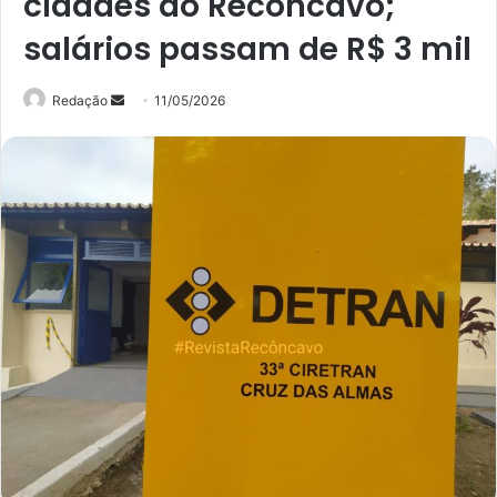
cidades do Recôncavo;
salários passam de R$ 3 mil
Mande
Redação
11/05/2026
um
e-
mail