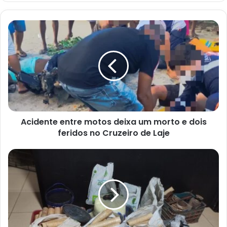
Acidente
entre
motos
deixa
um
morto
e
dois
feridos
Acidente entre motos deixa um morto e dois
no
Cruzeiro
feridos no Cruzeiro de Laje
de
Laje
Polícia
Militar
apreende
grande
quantidade
de
espadas