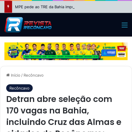
MPE pede ao TRE da Bahia impugnação da candidatura de Binho Galinha à reeleição
M
Início
/
Recôncavo
Recôncavo
Detran abre seleção com
170 vagas na Bahia,
incluindo Cruz das Almas e