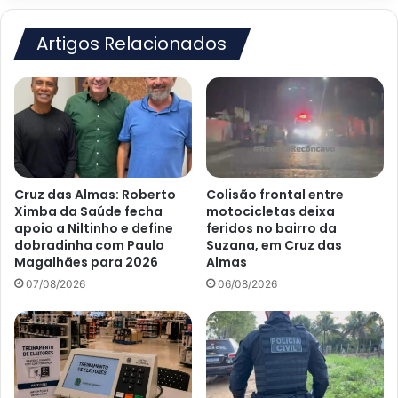
São
Felipe
Artigos Relacionados
Cruz das Almas: Roberto
Colisão frontal entre
Ximba da Saúde fecha
motocicletas deixa
apoio a Niltinho e define
feridos no bairro da
dobradinha com Paulo
Suzana, em Cruz das
Magalhães para 2026
Almas
07/08/2026
06/08/2026