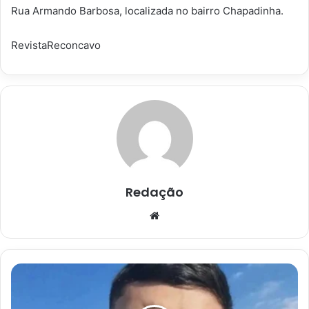
Rua Armando Barbosa, localizada no bairro Chapadinha.
RevistaReconcavo
Redação
Website
Adolescente
grávida
é