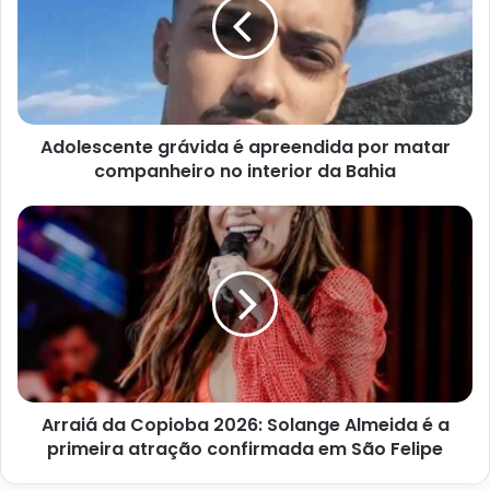
apreendida
por
matar
companheiro
no
interior
Adolescente grávida é apreendida por matar
da
Bahia
companheiro no interior da Bahia
Arraiá
da
Copioba
2026:
Solange
Almeida
é
a
primeira
Arraiá da Copioba 2026: Solange Almeida é a
atração
confirmada
primeira atração confirmada em São Felipe
em