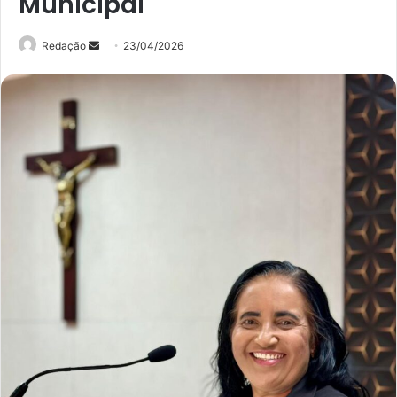
Municipal
Mande
Redação
23/04/2026
um
e-
mail