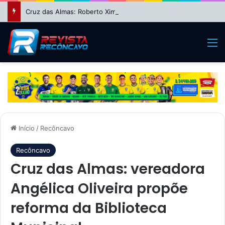
Cruz das Almas: Roberto Ximba da Saúde fecha apoio a Niltinho e define dobradinha com Paulo Magalhães para 2026
M
Início
/
Recôncavo
Recôncavo
Cruz das Almas: vereadora
Angélica Oliveira propõe
reforma da Biblioteca