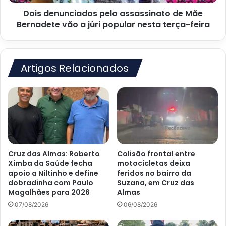
a
Dois denunciados pelo assassinato de Mãe
júri
popular
Bernadete vão a júri popular nesta terça-feira
nesta
terça-
feira
Artigos Relacionados
Cruz das Almas: Roberto
Colisão frontal entre
Ximba da Saúde fecha
motocicletas deixa
apoio a Niltinho e define
feridos no bairro da
dobradinha com Paulo
Suzana, em Cruz das
Magalhães para 2026
Almas
07/08/2026
06/08/2026