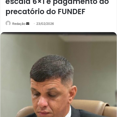
escala 6×1 e pagamento do
precatório do FUNDEF
Mande
Redação
23/02/2026
um
e-
mail