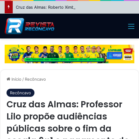
Cruz das Almas: Roberto Ximba da Saúde fecha apoio a Niltinho e define dobradinha com Paulo Magalhães para 2026
M
Início
/
Recôncavo
Recôncavo
Cruz das Almas: Professor
Lilo propõe audiências
públicas sobre o fim da