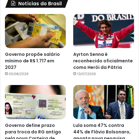
Notícias do Brasil
Governo propõe salário
Ayrton Senna é
mínimo de R$ 1.717 em
reconhecido oficialmente
2027
como Herói da Pátria
05/08/2026
13/07/2026
Governo define prazo
Lula soma 47% contra
para troca do RG antigo
44% de Flávio Bolsonaro,
pela nova Carteira de
aponta nova pesquisa