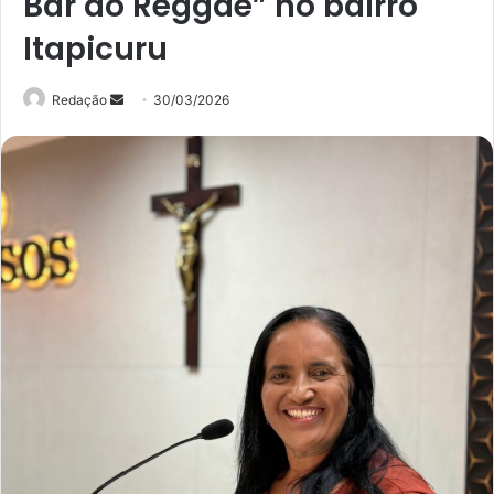
Bar do Reggae” no bairro
Itapicuru
Mande
Redação
30/03/2026
um
e-
mail