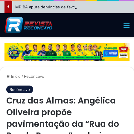
MP-BA apura denúncias de favorecimento em seleção REDA da Educação em Feira de Santana
M
Início
/
Recôncavo
Recôncavo
Cruz das Almas: Angélica
Oliveira propõe
pavimentação da “Rua do