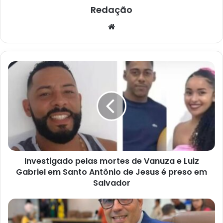
Redação
Website
Investigado
pelas
mortes
de
Vanuza
e
Luiz
Gabriel
em
Investigado pelas mortes de Vanuza e Luiz
Santo
Antônio
Gabriel em Santo Antônio de Jesus é preso em
de
Salvador
Jesus
é
Cruz
preso
das
em