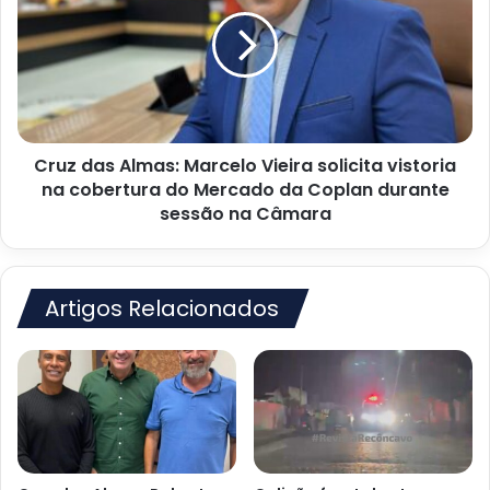
Almas:
Salvador
Marcelo
Vieira
solicita
vistoria
na
cobertura
Cruz das Almas: Marcelo Vieira solicita vistoria
do
Mercado
na cobertura do Mercado da Coplan durante
da
sessão na Câmara
Coplan
durante
sessão
na
Artigos Relacionados
Câmara