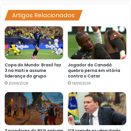
da
sinalização
viária
Artigos Relacionados
Copa do Mundo: Brasil faz
Jogador do Canadá
3 na Haiti e assume
quebra perna em vitória
liderança do grupo
contra o Catar
20/06/2026
18/06/2026
Torcedores do PSG entram
ICE prende ex-deputado