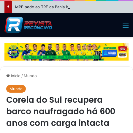
MPE pede ao TRE da Bahia impugnação da candidatura de Binho Galinha à reeleição
M
Início
/
Mundo
Mundo
Coreia do Sul recupera
barco naufragado há 600
anos com carga intacta