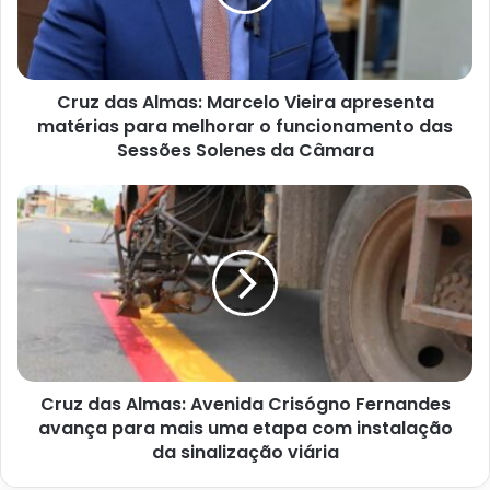
apresenta
matérias
para
melhorar
Cruz das Almas: Marcelo Vieira apresenta
o
funcionamento
matérias para melhorar o funcionamento das
das
Sessões Solenes da Câmara
Sessões
Solenes
Cruz
da
das
Câmara
Almas:
Avenida
Crisógno
Fernandes
avança
para
mais
Cruz das Almas: Avenida Crisógno Fernandes
uma
etapa
avança para mais uma etapa com instalação
com
da sinalização viária
instalação