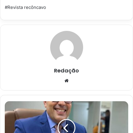
#Revista recôncavo
Redação
Website
Cruz
das
Almas:
Marcelo
Vieira