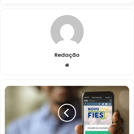
Redação
Website
Estudantes
pré-
selecionados
no
Fies
devem
completar
inscrição