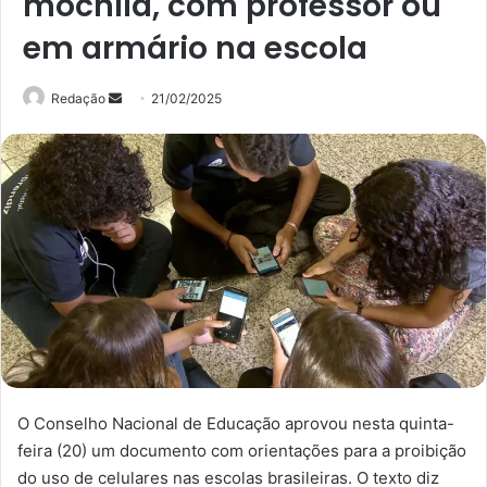
mochila, com professor ou
em armário na escola
Mande
Redação
21/02/2025
um
e-
mail
O Conselho Nacional de Educação aprovou nesta quinta-
feira (20) um documento com orientações para a proibição
do uso de celulares nas escolas brasileiras. O texto diz