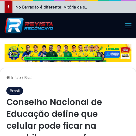
No Barradão é diferente: Vitória dá show, vira sobre Athletico-PR e avança às quartas da Copa do Brasil
M
Início
/
Brasil
Brasil
Conselho Nacional de
Educação define que
celular pode ficar na