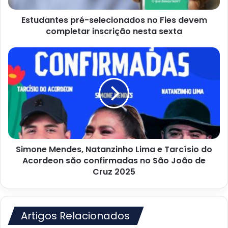
nesta
Estudantes pré-selecionados no Fies devem
sexta
completar inscrição nesta sexta
Simone
Mendes,
Natanzinho
Lima
e
Tarcísio
do
Acordeon
são
Simone Mendes, Natanzinho Lima e Tarcísio do
confirmadas
no
Acordeon são confirmadas no São João de
São
Cruz 2025
João
de
Cruz
2025
Artigos Relacionados