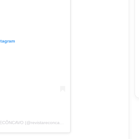
stagram
Uma publicação compartilhada por REVISTA RECÔNCAVO (@revistareconcavo)