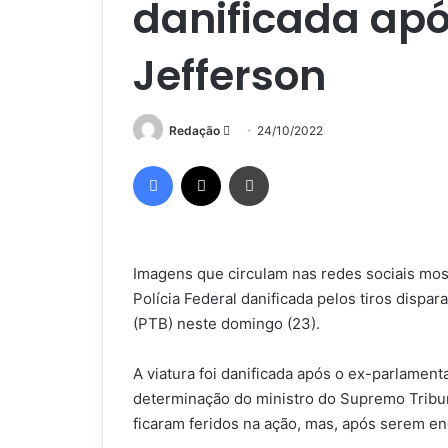
danificada apó
Jefferson
Mande
Redação
24/10/2022
um
Facebook
X
Imprimir
e-
mail
Imagens que circulam nas redes sociais most
Polícia Federal danificada pelos tiros disp
(PTB) neste domingo (23).
A viatura foi danificada após o ex-parlament
determinação do ministro do Supremo Tribun
ficaram feridos na ação, mas, após serem 