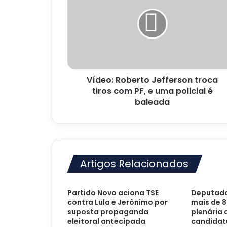
Jefferson
troca
tiros
com
PF,
e
uma
Vídeo: Roberto Jefferson troca
policial
é
tiros com PF, e uma policial é
baleada
baleada
Artigos Relacionados
Partido Novo aciona TSE
Deputado
contra Lula e Jerônimo por
mais de 8
suposta propaganda
plenária
eleitoral antecipada
candidatu