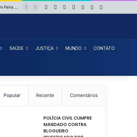
Facebook
X
YouTube
Instagram
Entrar
Artigo aleatório
Barra Lateral
MP-BA apura denúncias de favorecimento em seleção REDA da Educação em Feira de Santana
SAÚDE
JUSTIÇA
MUNDO
CONTATO
Popular
Recente
Comentários
POLÍCIA CIVIL CUMPRE
MANDADO CONTRA
BLOGUEIRO