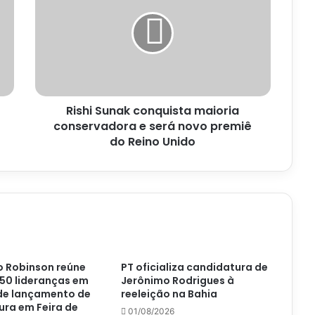
conquista
maioria
conservadora
e
será
novo
premiê
Rishi Sunak conquista maioria
do
Reino
conservadora e será novo premiê
Unido
do Reino Unido
 Robinson reúne
PT oficializa candidatura de
50 lideranças em
Jerônimo Rodrigues à
 de lançamento de
reeleição na Bahia
ra em Feira de
01/08/2026