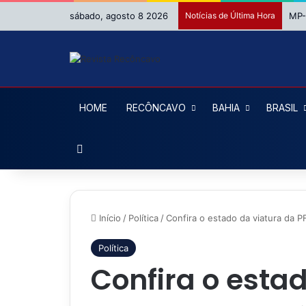
sábado, agosto 8 2026
Notícias de Última Hora
HOME
RECÔNCAVO
BAHIA
BRASIL
Procurar por
Início
/
Política
/
Confira o estado da viatura da P
Política
Confira o esta