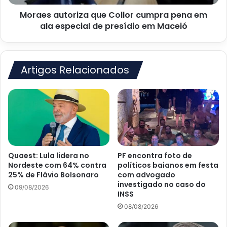
especial
Moraes autoriza que Collor cumpra pena em
de
presídio
ala especial de presídio em Maceió
em
Maceió
Artigos Relacionados
Quaest: Lula lidera no
PF encontra foto de
Nordeste com 64% contra
políticos baianos em festa
25% de Flávio Bolsonaro
com advogado
investigado no caso do
09/08/2026
INSS
08/08/2026