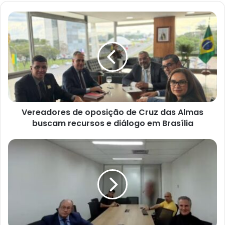
Vereadores
de
oposição
de
Cruz
das
Almas
buscam
recursos
Vereadores de oposição de Cruz das Almas
e
diálogo
buscam recursos e diálogo em Brasília
em
Brasília
Moraes
autoriza
que
Collor
cumpra
pena
em
ala