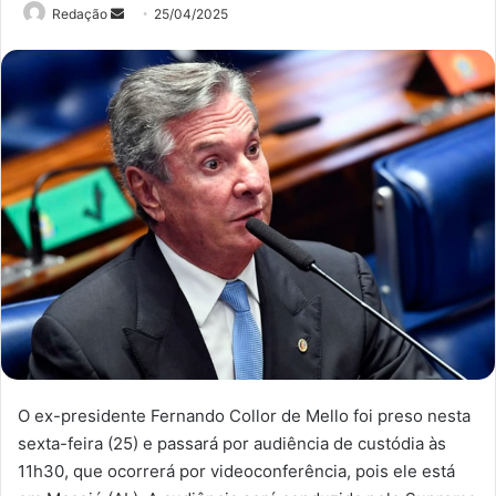
Mande
Redação
25/04/2025
um
e-
mail
O ex-presidente Fernando Collor de Mello foi preso nesta
sexta-feira (25) e passará por audiência de custódia às
11h30, que ocorrerá por videoconferência, pois ele está