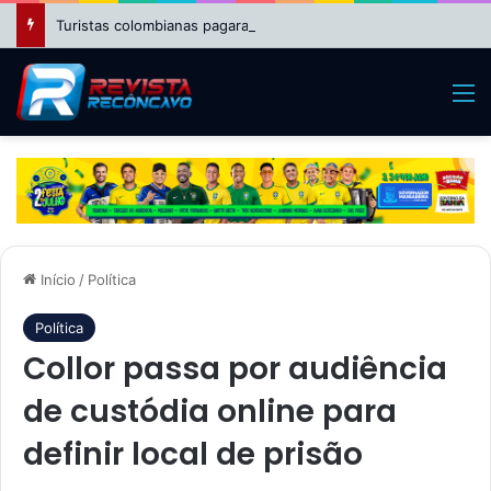
Turistas colombianas pagaram R$ 2.550 por passeio de helicóptero que caiu no Rio
M
Início
/
Política
Política
Collor passa por audiência
de custódia online para
definir local de prisão