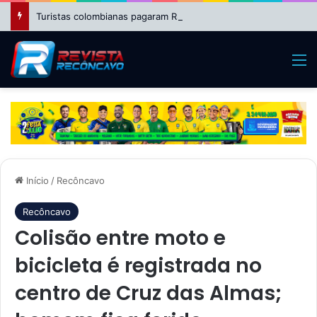
Turistas colombianas pagaram R$ 2.550 por passeio de helicóptero que caiu no Rio
M
Início
/
Recôncavo
Recôncavo
Colisão entre moto e
bicicleta é registrada no
centro de Cruz das Almas;