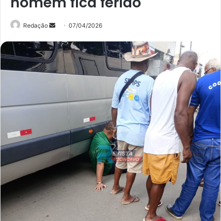
homem fica ferido
Mande
Redação
07/04/2026
um
e-
mail