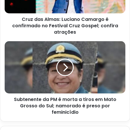
confirmado
no
Festival
Cruz das Almas: Luciano Camargo é
Cruz
Gospel;
confirmado no Festival Cruz Gospel; confira
confira
atrações
atrações
Subtenente
da
PM
é
morta
a
tiros
em
Mato
Subtenente da PM é morta a tiros em Mato
Grosso
do
Grosso do Sul; namorado é preso por
Sul;
feminicídio
namorado
é
preso