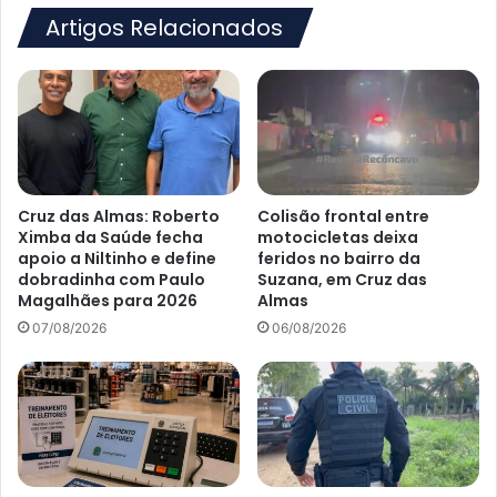
por
Artigos Relacionados
feminicídio
Cruz das Almas: Roberto
Colisão frontal entre
Ximba da Saúde fecha
motocicletas deixa
apoio a Niltinho e define
feridos no bairro da
dobradinha com Paulo
Suzana, em Cruz das
Magalhães para 2026
Almas
07/08/2026
06/08/2026