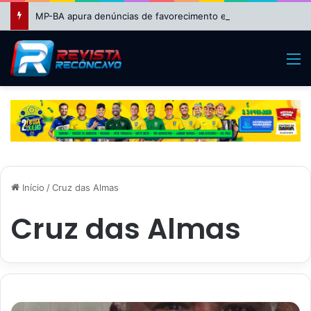
MP-BA apura denúncias de favorecimento em seleção REDA da Educação em Feira de Santana
M
Início
/
Cruz das Almas
Cruz das Almas