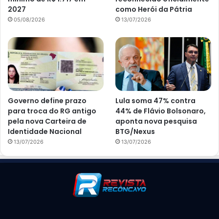
2027
como Herói da Pátria
05/08/2026
13/07/2026
Governo define prazo
Lula soma 47% contra
para troca do RG antigo
44% de Flávio Bolsonaro,
pela nova Carteira de
aponta nova pesquisa
Identidade Nacional
BTG/Nexus
13/07/2026
13/07/2026