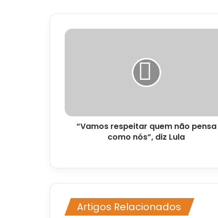
“Vamos
respeitar
quem
não
pensa
como
nós”,
diz
Lula
“Vamos respeitar quem não pensa
como nós”, diz Lula
Artigos Relacionados