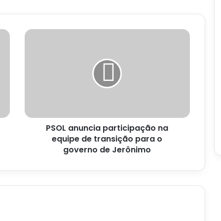
PSOL
anuncia
participação
na
equipe
de
transição
para
o
PSOL anuncia participação na
governo
de
equipe de transição para o
Jerônimo
governo de Jerônimo