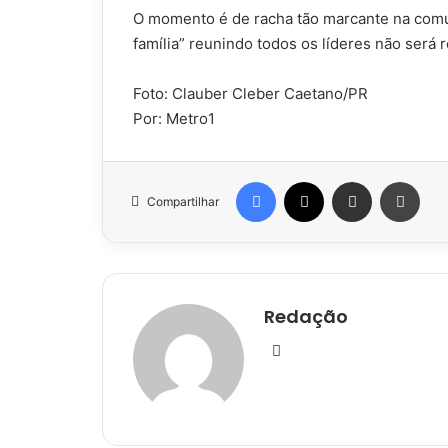
O momento é de racha tão marcante na comun
família” reunindo todos os líderes não será 
Foto: Clauber Cleber Caetano/PR
Por: Metro1
Facebook
X
Compartilhar via e-mail
Impr
Compartilhar
Redação
Website