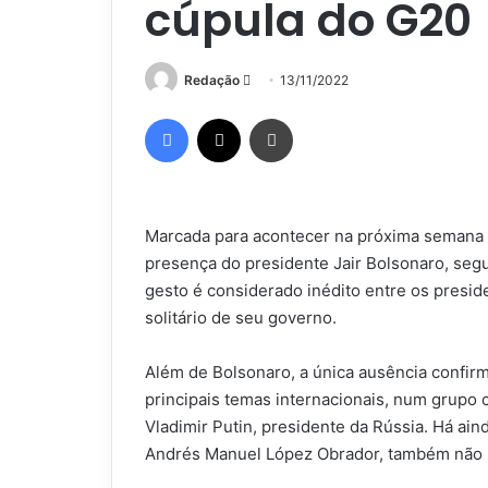
cúpula do G20
Mande
Redação
13/11/2022
um
Facebook
X
Imprimir
e-
mail
Marcada para acontecer na próxima semana n
presença do presidente Jair Bolsonaro, segu
gesto é considerado inédito entre os presid
solitário de seu governo.
Além de Bolsonaro, a única ausência confi
principais temas internacionais, num grupo 
Vladimir Putin, presidente da Rússia. Há ain
Andrés Manuel López Obrador, também não p