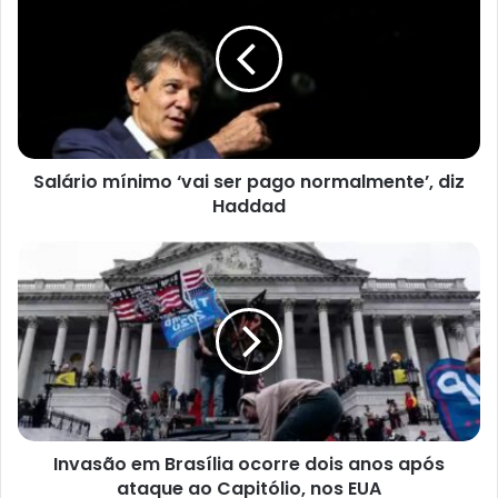
‘vai
ser
pago
normalmente’,
diz
Haddad
Salário mínimo ‘vai ser pago normalmente’, diz
Haddad
Invasão
em
Brasília
ocorre
dois
anos
após
ataque
ao
Invasão em Brasília ocorre dois anos após
Capitólio,
nos
ataque ao Capitólio, nos EUA