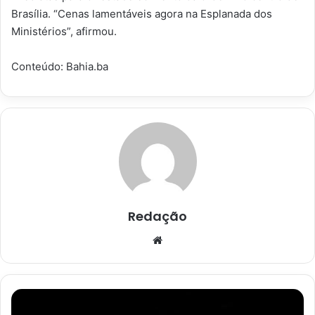
Brasília. “Cenas lamentáveis agora na Esplanada dos
Ministérios”, afirmou.
Conteúdo: Bahia.ba
Redação
Website
Salário
mínimo