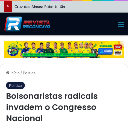
Cruz das Almas: Roberto Ximba da Saúde fecha apoio a Niltinho e define dobradinha com Paulo Magalhães para 2026
M
Início
/
Política
Política
Bolsonaristas radicais
invadem o Congresso
Nacional