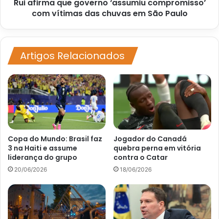
Rui afirma que governo ‘assumiu compromisso’
chuvas
em
com vítimas das chuvas em São Paulo
São
Paulo
Artigos Relacionados
Copa do Mundo: Brasil faz
Jogador do Canadá
3 na Haiti e assume
quebra perna em vitória
liderança do grupo
contra o Catar
20/06/2026
18/06/2026