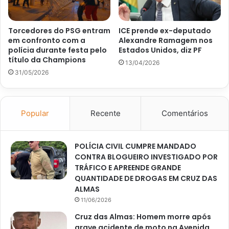
Torcedores do PSG entram
ICE prende ex-deputado
em confronto com a
Alexandre Ramagem nos
polícia durante festa pelo
Estados Unidos, diz PF
título da Champions
13/04/2026
31/05/2026
Popular
Recente
Comentários
POLÍCIA CIVIL CUMPRE MANDADO
CONTRA BLOGUEIRO INVESTIGADO POR
TRÁFICO E APREENDE GRANDE
QUANTIDADE DE DROGAS EM CRUZ DAS
ALMAS
11/06/2026
Cruz das Almas: Homem morre após
grave acidente de moto na Avenida