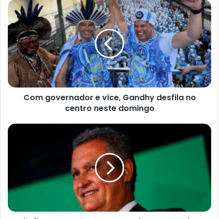
Com
governador
e
vice,
Gandhy
desfila
no
centro
neste
Com governador e vice, Gandhy desfila no
domingo
centro neste domingo
Rui
afirma
que
governo
‘assumiu
compromisso’
com
vítimas
das