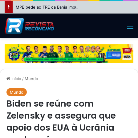
MPE pede ao TRE da Bahia impugnação da candidatura de Binho Galinha à reeleição
M
Início
/
Mundo
Mundo
Biden se reúne com
Zelensky e assegura que
apoio dos EUA à Ucrânia