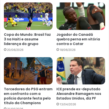
Copa do Mundo: Brasil faz
Jogador do Canadá
3 na Haiti e assume
quebra perna em vitória
liderança do grupo
contra o Catar
20/06/2026
18/06/2026
Torcedores do PSG entram
ICE prende ex-deputado
em confronto com a
Alexandre Ramagem nos
polícia durante festa pelo
Estados Unidos, diz PF
título da Champions
13/04/2026
31/05/2026