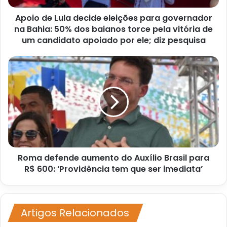
Bahia:
Apoio de Lula decide eleições para governador
50%
dos
na Bahia: 50% dos baianos torce pela vitória de
baianos
um candidato apoiado por ele; diz pesquisa
torce
pela
Roma
vitória
defende
de
aumento
um
do
candidato
Auxílio
apoiado
Brasil
por
para
ele;
R$
diz
600:
pesquisa
Roma defende aumento do Auxílio Brasil para
‘Providência
tem
R$ 600: ‘Providência tem que ser imediata’
que
ser
imediata’
Artigos Relacionados