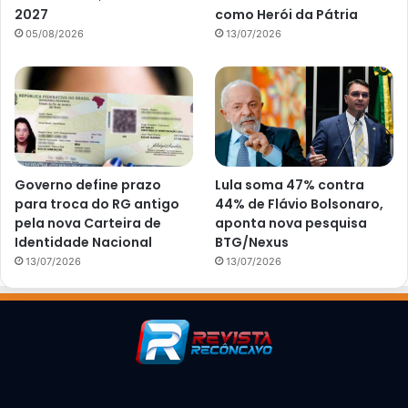
2027
como Herói da Pátria
05/08/2026
13/07/2026
Governo define prazo
Lula soma 47% contra
para troca do RG antigo
44% de Flávio Bolsonaro,
pela nova Carteira de
aponta nova pesquisa
Identidade Nacional
BTG/Nexus
13/07/2026
13/07/2026