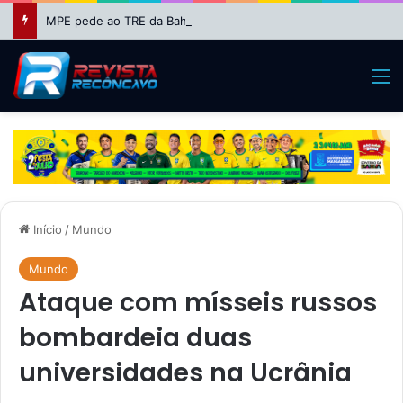
MPE pede ao TRE da Bahia impugnação da candidatura de Binho Galinha à reeleição
M
Início
/
Mundo
Mundo
Ataque com mísseis russos
bombardeia duas
universidades na Ucrânia