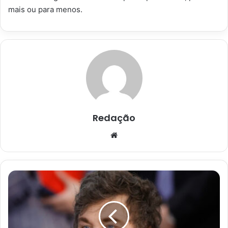
mais ou para menos.
Redação
Website
Argentina:
Governo
de
Milei
anuncia