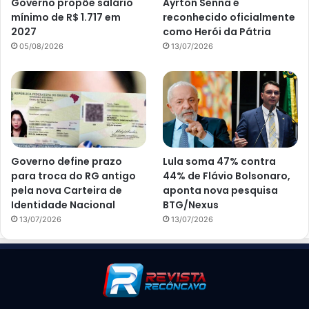
Governo propõe salário
Ayrton Senna é
mínimo de R$ 1.717 em
reconhecido oficialmente
2027
como Herói da Pátria
05/08/2026
13/07/2026
Governo define prazo
Lula soma 47% contra
para troca do RG antigo
44% de Flávio Bolsonaro,
pela nova Carteira de
aponta nova pesquisa
Identidade Nacional
BTG/Nexus
13/07/2026
13/07/2026