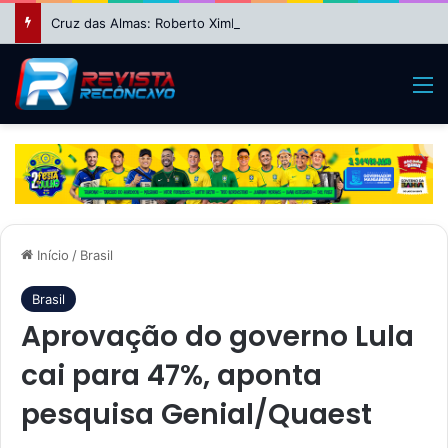
Cruz das Almas: Roberto Ximba da Saúde fecha apoio a Niltinho e define dobradinha com Paulo Magalhães para 2026
M
Início
/
Brasil
Brasil
Aprovação do governo Lula
cai para 47%, aponta
pesquisa Genial/Quaest