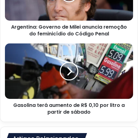
remoção
do
feminicídio
do
Argentina: Governo de Milei anuncia remoção
Código
Penal
do feminicídio do Código Penal
Gasolina
terá
aumento
de
R$
0,10
por
litro
a
Gasolina terá aumento de R$ 0,10 por litro a
partir
de
partir de sábado
sábado