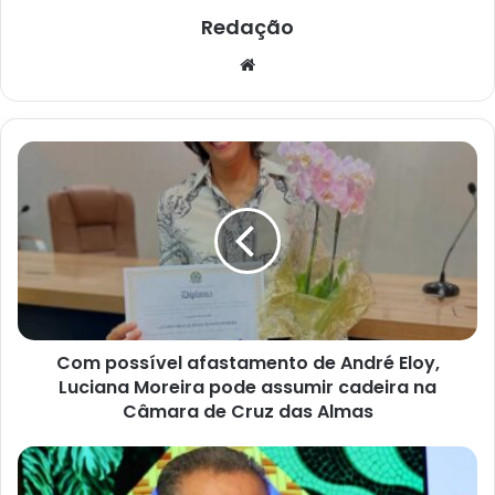
Redação
Website
Com
possível
afastamento
de
André
Eloy,
Luciana
Moreira
pode
Com possível afastamento de André Eloy,
assumir
cadeira
Luciana Moreira pode assumir cadeira na
na
Câmara de Cruz das Almas
Câmara
de
É
Cruz
inacreditável