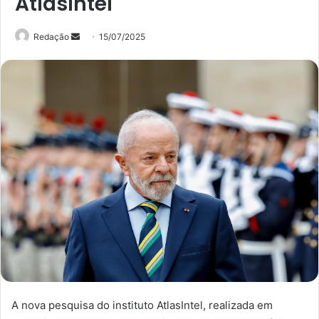
AtlasIntel
Mande
Redação
15/07/2025
um
e-
mail
A nova pesquisa do instituto AtlasIntel, realizada em