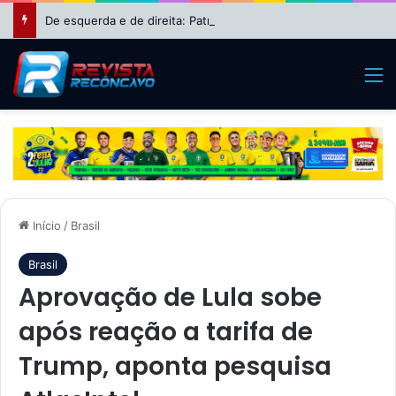
De esquerda e de direita: Patrimônio de Wagner cresce 630% e o de Nikolas Ferreira dispara 8.850% após períodos na política
M
Início
/
Brasil
Brasil
Aprovação de Lula sobe
após reação a tarifa de
Trump, aponta pesquisa