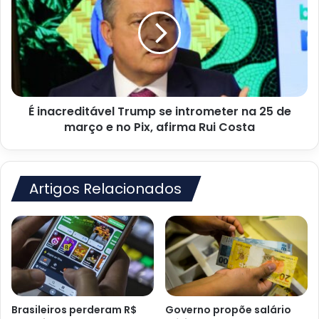
das
Trump
Almas
se
intrometer
na
25
de
março
É inacreditável Trump se intrometer na 25 de
e
no
março e no Pix, afirma Rui Costa
Pix,
afirma
Rui
Costa
Artigos Relacionados
Brasileiros perderam R$
Governo propõe salário