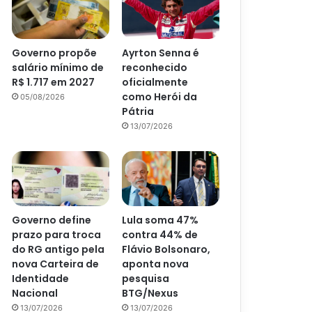
Governo propõe
Ayrton Senna é
salário mínimo de
reconhecido
R$ 1.717 em 2027
oficialmente
como Herói da
05/08/2026
Pátria
13/07/2026
Governo define
Lula soma 47%
prazo para troca
contra 44% de
do RG antigo pela
Flávio Bolsonaro,
nova Carteira de
aponta nova
Identidade
pesquisa
Nacional
BTG/Nexus
13/07/2026
13/07/2026