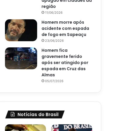
apagão em cidades da
região
11/06/2026
Homem morre após
acidente com espada
de fogo em Sapeaçu
23/06/2026
Homem fica
gravemente ferido
após ser atingido por
espada em Cruz das
Almas
05/07/2026
Notícias do Brasil