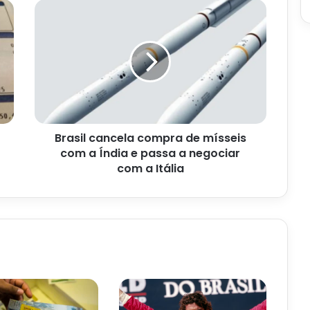
Brasil
cancela
compra
de
mísseis
com
a
Índia
e
Brasil cancela compra de mísseis
passa
a
com a Índia e passa a negociar
negociar
com a Itália
com
a
Itália