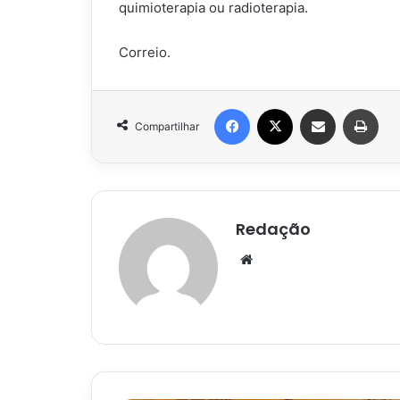
quimioterapia ou radioterapia.
Correio.
Facebook
X
Compartilhar via e-mail
Impr
Compartilhar
Redação
Website