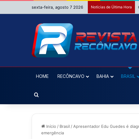
sexta-feira, agosto 7 2026
Notícias de Última Hora
HOME
RECÔNCAVO
BAHIA
BRASIL
Procurar por
Início
/
Brasil
/
Apresentador Edu Guedes é diagn
emergência