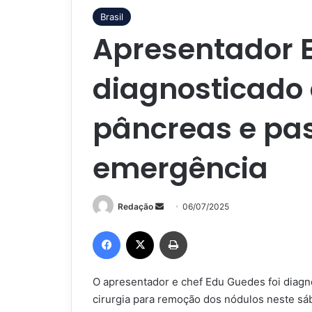
Brasil
Apresentador 
diagnosticado
pâncreas e pas
emergência
Mande
Redação
06/07/2025
um
Facebook
X
Imprimir
e-
mail
O apresentador e chef Edu Guedes foi diag
cirurgia para remoção dos nódulos neste sába