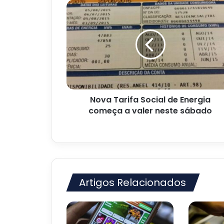
Nova
Tarifa
Social
de
Energia
começa
a
valer
neste
Nova Tarifa Social de Energia
sábado
começa a valer neste sábado
Artigos Relacionados