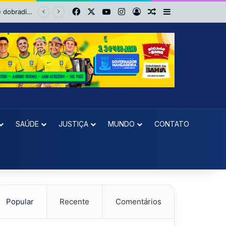
Facebook
X
YouTube
Instagram
Entrar
Artigo aleatório
Barra Lateral
No Barradão é diferente: Vitória dá show, vira sobre Athletico-PR e avança às quartas da Copa do Brasil
SAÚDE
JUSTIÇA
MUNDO
CONTATO
Popular
Recente
Comentários