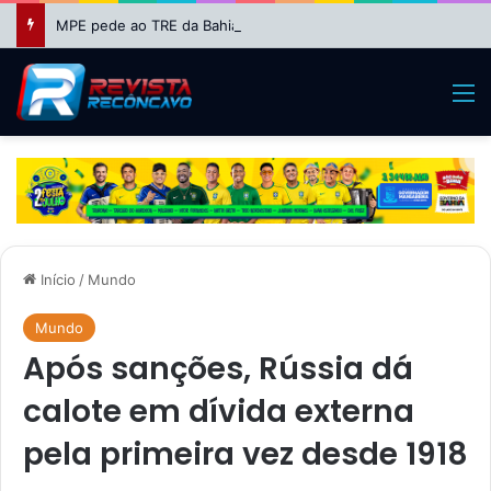
MPE pede ao TRE da Bahia impugnação da candidatura de Binho Galinha à reeleição
M
Início
/
Mundo
Mundo
Após sanções, Rússia dá
calote em dívida externa
pela primeira vez desde 1918