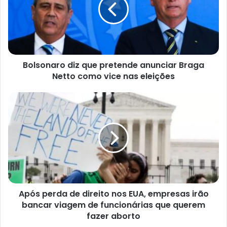
pretende
anunciar
Braga
Netto
como
vice
Bolsonaro diz que pretende anunciar Braga
nas
eleições
Netto como vice nas eleições
Após
perda
de
direito
nos
EUA,
empresas
irão
bancar
Após perda de direito nos EUA, empresas irão
viagem
de
bancar viagem de funcionárias que querem
funcionárias
fazer aborto
que