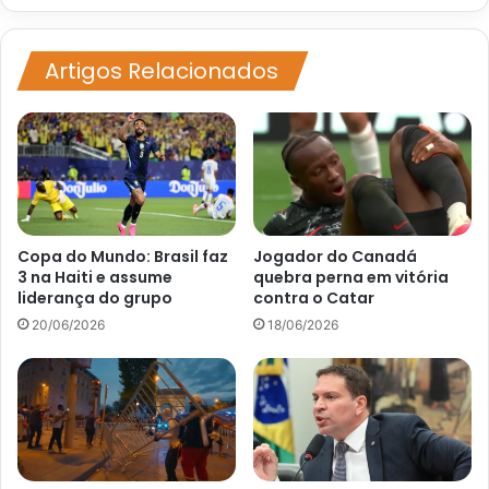
querem
fazer
aborto
Artigos Relacionados
Copa do Mundo: Brasil faz
Jogador do Canadá
3 na Haiti e assume
quebra perna em vitória
liderança do grupo
contra o Catar
20/06/2026
18/06/2026