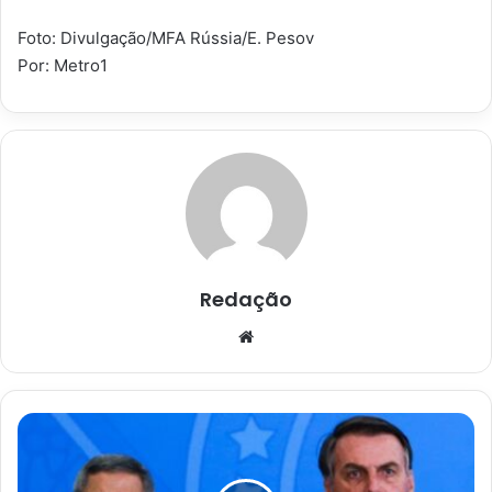
Foto: Divulgação/MFA Rússia/E. Pesov
Por: Metro1
Redação
Website
Bolsonaro
diz
que