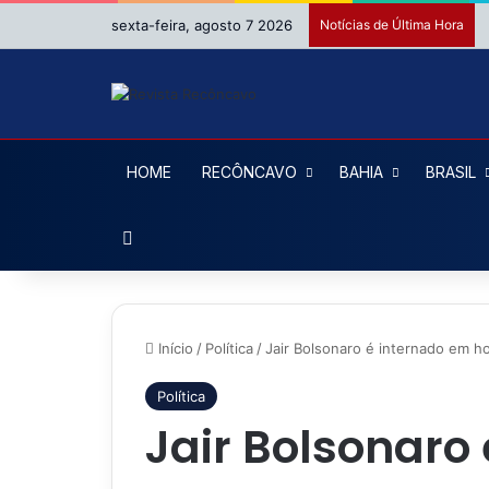
sexta-feira, agosto 7 2026
Notícias de Última Hora
HOME
RECÔNCAVO
BAHIA
BRASIL
Procurar por
Início
/
Política
/
Jair Bolsonaro é internado em ho
Política
Jair Bolsonaro