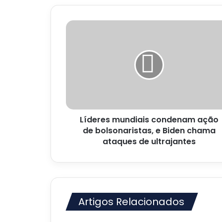
Líderes
mundiais
condenam
ação
de
bolsonaristas,
e
Biden
chama
Líderes mundiais condenam ação
ataques
de
de bolsonaristas, e Biden chama
ultrajantes
ataques de ultrajantes
Artigos Relacionados