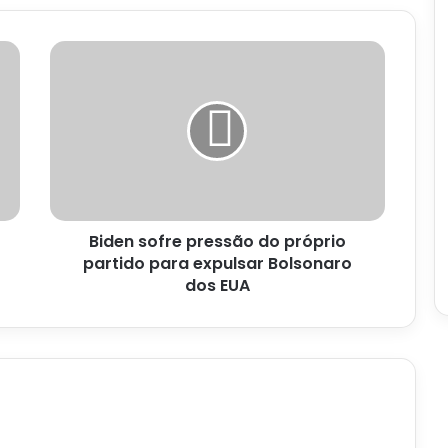
Biden
sofre
pressão
do
próprio
partido
para
expulsar
Bolsonaro
Biden sofre pressão do próprio
dos
EUA
partido para expulsar Bolsonaro
dos EUA