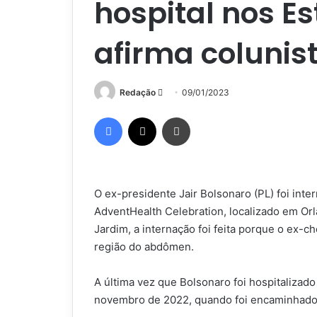
hospital nos E
afirma colunis
Mande
Redação
09/01/2023
um
Facebook
X
Imprimir
e-
mail
O ex-presidente Jair Bolsonaro (PL) foi inte
AdventHealth Celebration, localizado em Orl
Jardim, a internação foi feita porque o ex-
região do abdômen.
A última vez que Bolsonaro foi hospitalizad
novembro de 2022, quando foi encaminhado a