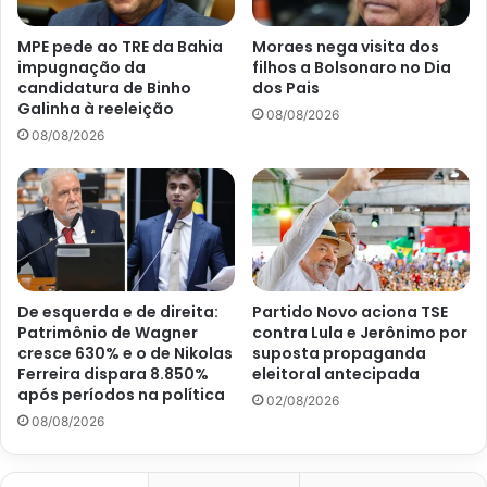
MPE pede ao TRE da Bahia
Moraes nega visita dos
impugnação da
filhos a Bolsonaro no Dia
candidatura de Binho
dos Pais
Galinha à reeleição
08/08/2026
08/08/2026
De esquerda e de direita:
Partido Novo aciona TSE
Patrimônio de Wagner
contra Lula e Jerônimo por
cresce 630% e o de Nikolas
suposta propaganda
Ferreira dispara 8.850%
eleitoral antecipada
após períodos na política
02/08/2026
08/08/2026