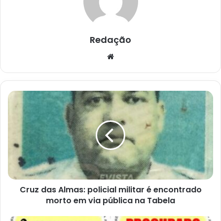
Redação
Website
Cruz
das
Almas:
policial
militar
é
encontrado
morto
em
Cruz das Almas: policial militar é encontrado
via
pública
morto em via pública na Tabela
na
Tabela
Cruz