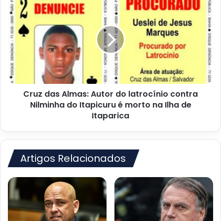
das
Almas:
Autor
do
latrocínio
contra
Nilminha
do
Cruz das Almas: Autor do latrocínio contra
Itapicuru
é
Nilminha do Itapicuru é morto na Ilha de
morto
Itaparica
na
Ilha
de
Itaparica
Artigos Relacionados