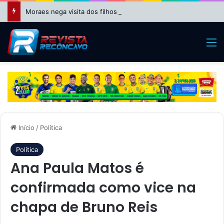
Moraes nega visita dos filhos a Bolsonaro no Dia dos Pais
M
Início
/
Política
Política
Ana Paula Matos é
confirmada como vice na
chapa de Bruno Reis