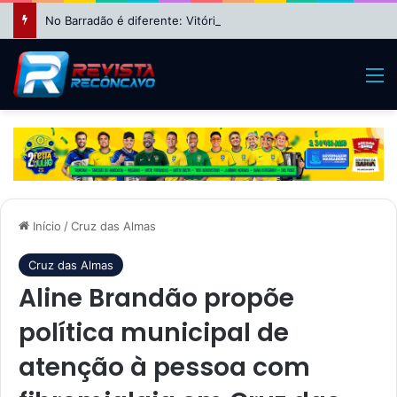
No Barradão é diferente: Vitória dá show, vira sobre Athletico-PR e avança às quartas da Copa do Brasil
M
Início
/
Cruz das Almas
Cruz das Almas
Aline Brandão propõe
política municipal de
atenção à pessoa com