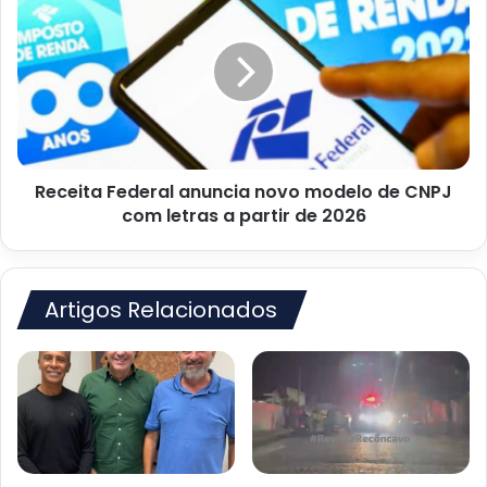
Cruz
Federal
das
anuncia
Almas
novo
modelo
de
CNPJ
com
letras
Receita Federal anuncia novo modelo de CNPJ
a
partir
com letras a partir de 2026
de
2026
Artigos Relacionados