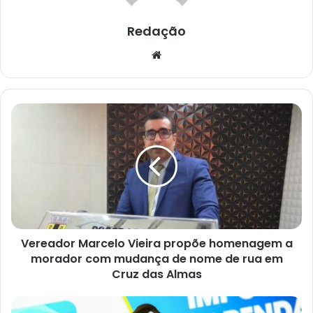
Redação
Website
Vereador
Marcelo
Vieira
propõe
homenagem
a
morador
com
mudança
Vereador Marcelo Vieira propõe homenagem a
de
nome
morador com mudança de nome de rua em
de
Cruz das Almas
rua
em
Receita