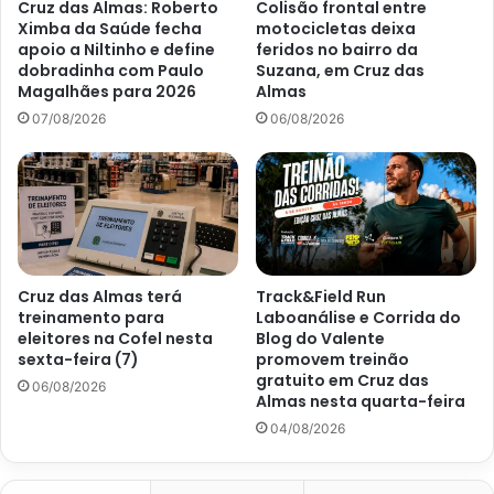
Cruz das Almas: Roberto
Colisão frontal entre
Ximba da Saúde fecha
motocicletas deixa
apoio a Niltinho e define
feridos no bairro da
dobradinha com Paulo
Suzana, em Cruz das
Magalhães para 2026
Almas
07/08/2026
06/08/2026
Cruz das Almas terá
Track&Field Run
treinamento para
Laboanálise e Corrida do
eleitores na Cofel nesta
Blog do Valente
sexta-feira (7)
promovem treinão
gratuito em Cruz das
06/08/2026
Almas nesta quarta-feira
04/08/2026