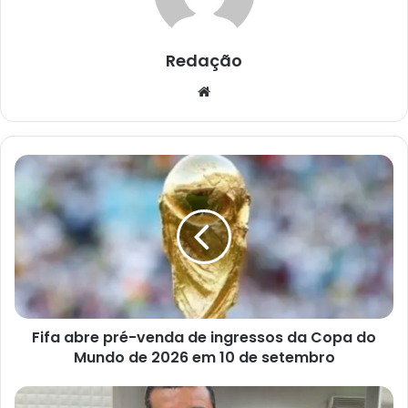
Redação
Website
Fifa
abre
pré-
venda
de
ingressos
da
Copa
do
Fifa abre pré-venda de ingressos da Copa do
Mundo
de
Mundo de 2026 em 10 de setembro
2026
em
Cruz