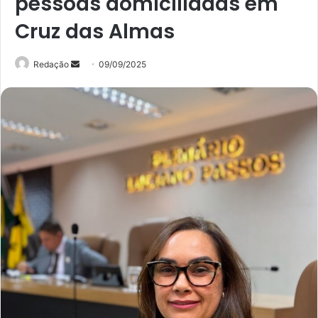
pessoas domiciliadas em
Cruz das Almas
Mande
Redação
09/09/2025
um
e-
mail