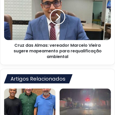
10
das
de
Almas:
setembro
vereador
Marcelo
Vieira
sugere
mapeamento
para
Cruz das Almas: vereador Marcelo Vieira
requalificação
ambiental
sugere mapeamento para requalificação
ambiental
Artigos Relacionados