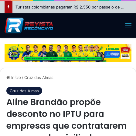
Turistas colombianas pagaram R$ 2.550 por passeio de helicóptero que caiu no Rio
M
Início
/
Cruz das Almas
Cruz das Almas
Aline Brandão propõe
desconto no IPTU para
empresas que contratarem