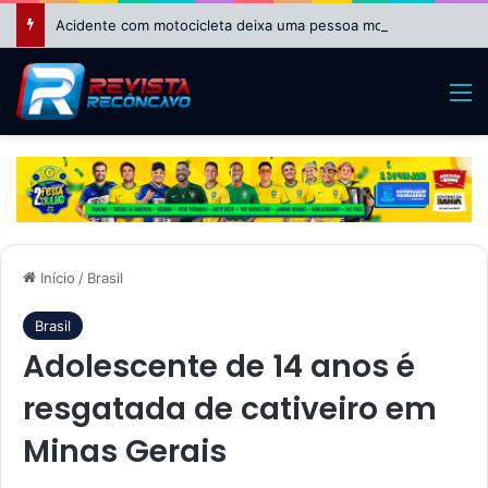
Acidente com motocicleta deixa uma pessoa morta na BA-026, em Dom Macedo Costa
M
Início
/
Brasil
Brasil
Adolescente de 14 anos é
resgatada de cativeiro em
Minas Gerais