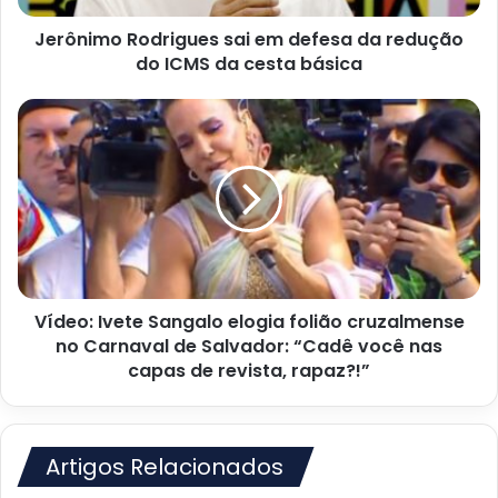
ICMS
Jerônimo Rodrigues sai em defesa da redução
da
cesta
do ICMS da cesta básica
básica
Vídeo:
Ivete
Sangalo
elogia
folião
cruzalmense
no
Carnaval
de
Vídeo: Ivete Sangalo elogia folião cruzalmense
Salvador:
“Cadê
no Carnaval de Salvador: “Cadê você nas
você
capas de revista, rapaz?!”
nas
capas
de
revista,
Artigos Relacionados
rapaz?!”