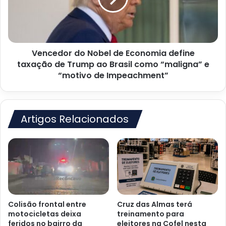
define
taxação
de
Trump
Vencedor do Nobel de Economia define
ao
Brasil
taxação de Trump ao Brasil como “maligna” e
como
“motivo de Impeachment”
“maligna”
e
“motivo
de
Artigos Relacionados
Impeachment”
Colisão frontal entre
Cruz das Almas terá
motocicletas deixa
treinamento para
feridos no bairro da
eleitores na Cofel nesta