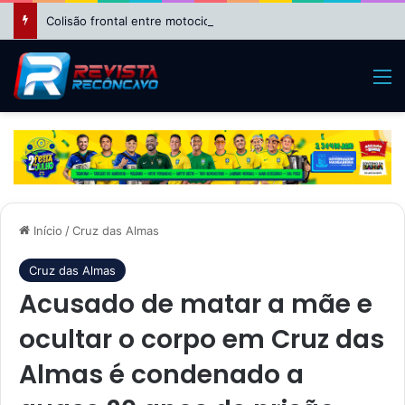
Colisão frontal entre motocicletas deixa feridos no bairro da Suzana, em Cruz das Almas
M
Início
/
Cruz das Almas
Cruz das Almas
Acusado de matar a mãe e
ocultar o corpo em Cruz das
Almas é condenado a