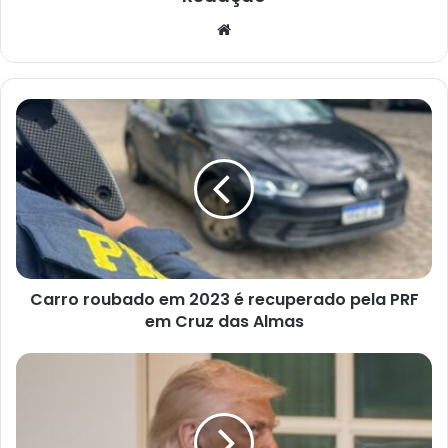
Website
Carro
roubado
em
2023
é
recuperado
pela
PRF
em
Carro roubado em 2023 é recuperado pela PRF
Cruz
das
em Cruz das Almas
Almas
Vencedor
do
Nobel
de
Economia