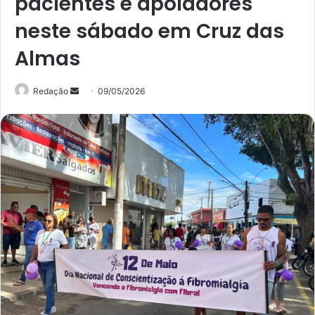
pacientes e apoiadores
neste sábado em Cruz das
Almas
Mande
Redação
09/05/2026
um
e-
mail