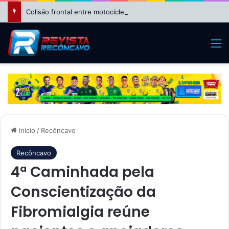
Colisão frontal entre motocicletas deixa feridos no bairro da Suzana, em Cruz das Almas
M
Início
/
Recôncavo
Recôncavo
4ª Caminhada pela
Conscientização da
Fibromialgia reúne