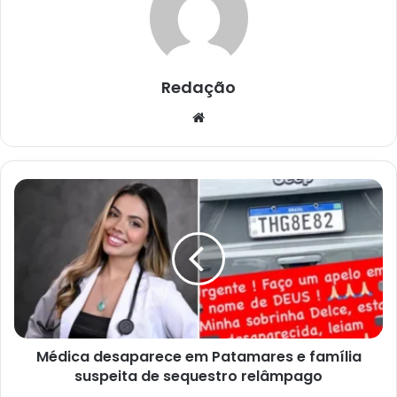
Redação
Website
Médica
desaparece
em
Patamares
e
família
suspeita
de
sequestro
Médica desaparece em Patamares e família
relâmpago
suspeita de sequestro relâmpago