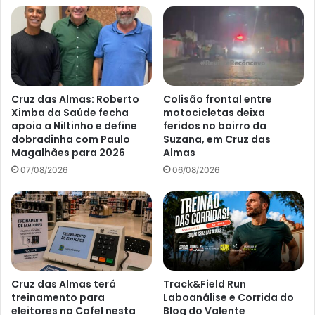
Cruz das Almas: Roberto
Colisão frontal entre
Ximba da Saúde fecha
motocicletas deixa
apoio a Niltinho e define
feridos no bairro da
dobradinha com Paulo
Suzana, em Cruz das
Magalhães para 2026
Almas
07/08/2026
06/08/2026
Cruz das Almas terá
Track&Field Run
treinamento para
Laboanálise e Corrida do
eleitores na Cofel nesta
Blog do Valente