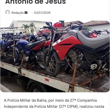
Antônio de Jesus
Mande
Redação
02/01/2026
um
e-
mail
A Polícia Militar da Bahia, por meio da 27ª Companhia
Independente da Polícia Militar (27ª CIPM), realizou nesta