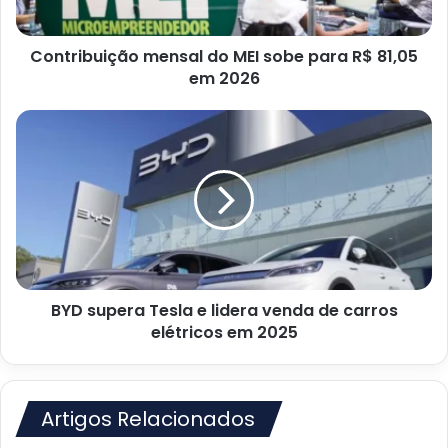
81,05
em
Contribuição mensal do MEI sobe para R$ 81,05
2026
em 2026
BYD
supera
Tesla
e
lidera
venda
de
carros
elétricos
BYD supera Tesla e lidera venda de carros
em
2025
elétricos em 2025
Artigos Relacionados