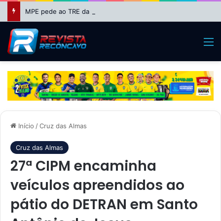
MPE pede ao TRE da Bahia impugnação da candidatura de Binho Galinha à reeleição
M
Início
/
Cruz das Almas
Cruz das Almas
27ª CIPM encaminha
veículos apreendidos ao
pátio do DETRAN em Santo